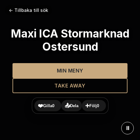
← Tillbaka till sök
Maxi ICA Stormarknad
Ostersund
MIN MENY
TAKE AWAY
❤️
📤
➕
Gilla
0
Dela
Följ
0
⏸