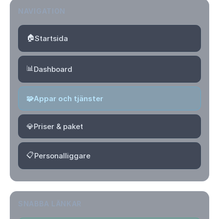
NAVIGATION
🏠
Startsida
📊
Dashboard
🧩
Appar och tjänster
💎
Priser & paket
📋
Personalliggare
SNABBA LÄNKAR