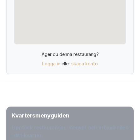
Äger du denna restaurang?
Logga in
eller
skapa konto
Kvartersmenyguiden
Upptäck restauranger, menyer och erbjudanden
i ditt kvarter.