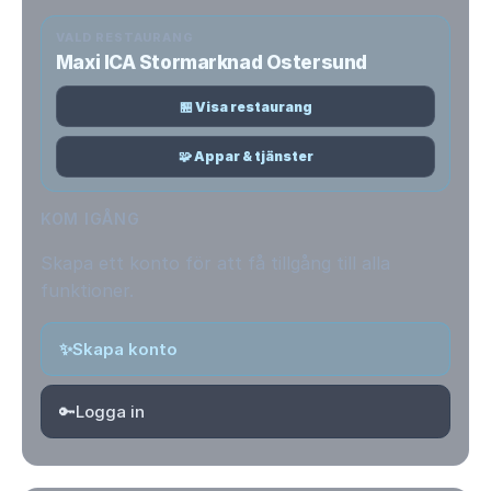
VALD RESTAURANG
Maxi ICA Stormarknad Ostersund
🏪 Visa restaurang
🧩 Appar & tjänster
KOM IGÅNG
Skapa ett konto för att få tillgång till alla
funktioner.
✨
Skapa konto
🔑
Logga in