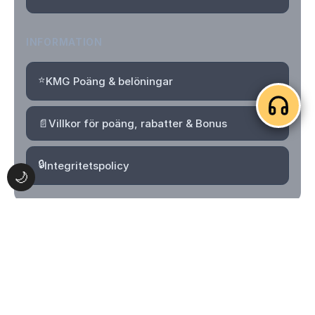
INFORMATION
⭐
KMG Poäng & belöningar
📄
Villkor för poäng, rabatter & Bonus
🔒
Integritetspolicy
🌙
© 2026 Kvartersmenyguiden. Alla rättigheter förbehållna.
Logga in
Skapa konto