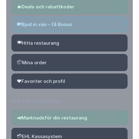
🔥
Deals och rabattkoder
💸
Bjud in vän – få Bonus
🍽️
Hitta restaurang
📦
Mina order
❤️
Favoriter och profil
FÖR RESTAURANGER
📣
Marknadsför din restaurang
💳
EHL Kassasystem