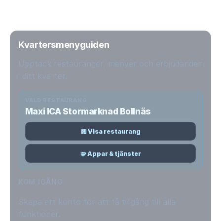
Kvartersmenyguiden
Upptäck restauranger, menyer och erbjudanden
i ditt kvarter.
VALD RESTAURANG
Maxi ICA Stormarknad Bollnäs
🏪 Visa restaurang
🧩 Appar & tjänster
KOM IGÅNG
Skapa ett konto för att få tillgång till alla
funktioner.