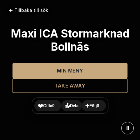
← Tillbaka till sök
Maxi ICA Stormarknad
Bollnäs
MIN MENY
TAKE AWAY
❤️
📤
➕
Gilla
0
Dela
Följ
0
⏸