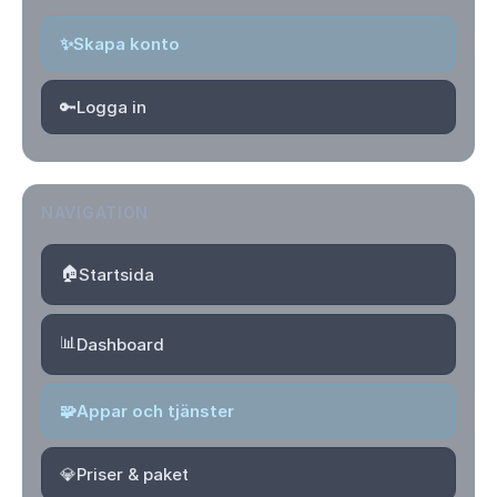
✨
Skapa konto
🔑
Logga in
NAVIGATION
🏠
Startsida
📊
Dashboard
🧩
Appar och tjänster
💎
Priser & paket