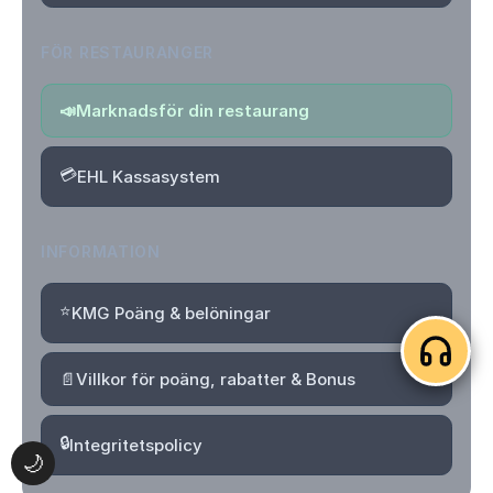
FÖR RESTAURANGER
📣
Marknadsför din restaurang
💳
EHL Kassasystem
INFORMATION
⭐
KMG Poäng & belöningar
📄
Villkor för poäng, rabatter & Bonus
🔒
Integritetspolicy
🌙