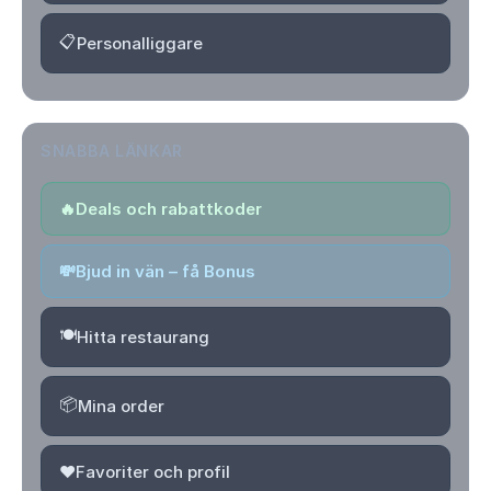
📋
Personalliggare
SNABBA LÄNKAR
🔥
Deals och rabattkoder
💸
Bjud in vän – få Bonus
🍽️
Hitta restaurang
📦
Mina order
❤️
Favoriter och profil