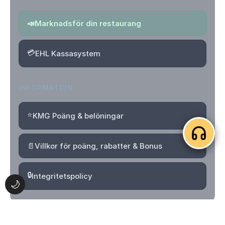
📣
Marknadsför din restaurang
💳
EHL Kassasystem
INFORMATION
⭐
KMG Poäng & belöningar
📄
Villkor för poäng, rabatter & Bonus
🔒
Integritetspolicy
🌙