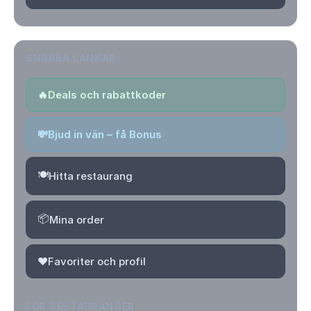
SNABBA LÄNKAR
🔥
Deals och rabattkoder
💸
Bjud in vän – få Bonus
🍽️
Hitta restaurang
📦
Mina order
❤️
Favoriter och profil
FÖR RESTAURANGER