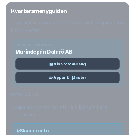
Kvartersmenyguiden
Upptäck restauranger, menyer och erbjudanden
i ditt kvarter.
VALD RESTAURANG
Marindepån Dalarö AB
🏪 Visa restaurang
🧩 Appar & tjänster
KOM IGÅNG
Skapa ett konto för att få tillgång till alla
funktioner.
✨
Skapa konto