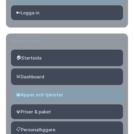
🔑
Logga in
NAVIGATION
🏠
Startsida
📊
Dashboard
🧩
Appar och tjänster
💎
Priser & paket
📋
Personalliggare