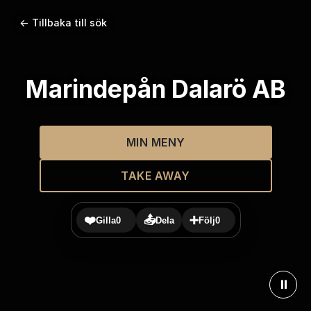
← Tillbaka till sök
Marindepån Dalarö AB
MIN MENY
TAKE AWAY
❤️
📤
➕
Gilla
0
Dela
Följ
0
⏸