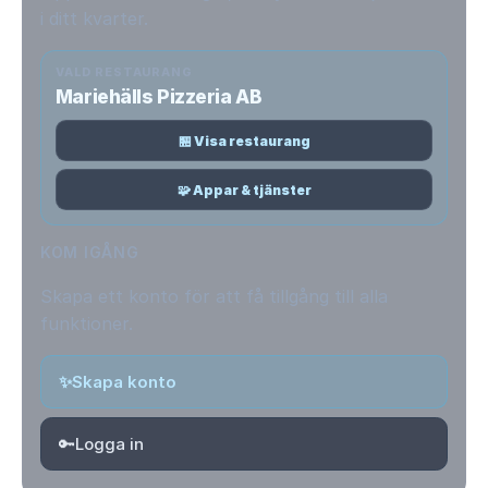
i ditt kvarter.
VALD RESTAURANG
Mariehälls Pizzeria AB
🏪 Visa restaurang
🧩 Appar & tjänster
KOM IGÅNG
Skapa ett konto för att få tillgång till alla
funktioner.
✨
Skapa konto
🔑
Logga in