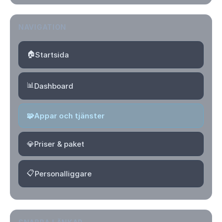
NAVIGATION
🏠
Startsida
📊
Dashboard
🧩
Appar och tjänster
💎
Priser & paket
📋
Personalliggare