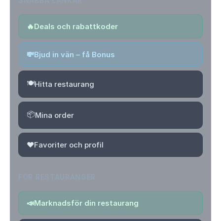
SNABBA LÄNKAR
🔥
Deals och rabattkoder
💸
Bjud in vän – få Bonus
🍽️
Hitta restaurang
📦
Mina order
❤️
Favoriter och profil
FÖR RESTAURANGER
📣
Marknadsför din restaurang