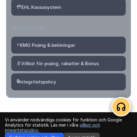
💳
EHL Kassasystem
INFORMATION
⭐
KMG Poäng & belöningar
📄
Villkor för poäng, rabatter & Bonus
🔒
Integritetspolicy
Vi använder nödvändiga cookies för funktion och Google
© 2026 Kvartersmenyguiden. Alla rättigheter förbehållna.
Analytics för statistik. Läs mer i våra
villkor och
integritetspolicy
.
Logga in
Skapa konto