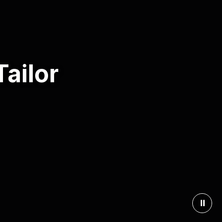
Tailor
⏸