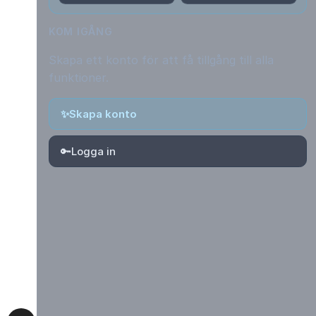
KOM IGÅNG
Skapa ett konto för att få tillgång till alla
funktioner.
✨
Skapa konto
🔑
Logga in