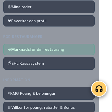
📦
Mina order
❤️
Favoriter och profil
FÖR RESTAURANGER
📣
Marknadsför din restaurang
💳
EHL Kassasystem
INFORMATION
⭐
KMG Poäng & belöningar
📄
Villkor för poäng, rabatter & Bonus