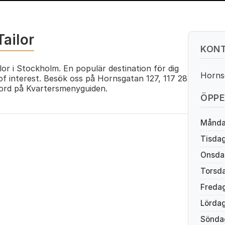
Tailor
KONT
or i Stockholm. En populär destination för dig
Horns
f interest. Besök oss på Hornsgatan 127, 117 28
rd på Kvartersmenyguiden.
ÖPPE
Månd
Tisda
Onsda
Torsd
Freda
Lörda
Sönda