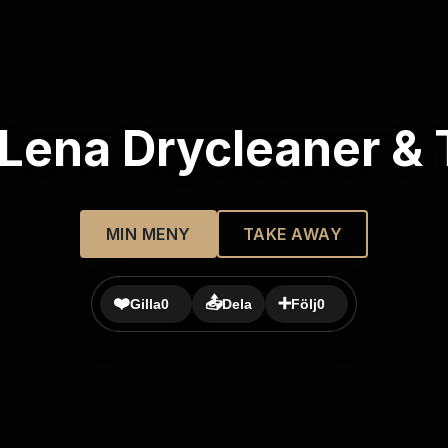
Lena Drycleaner & 
MIN MENY
TAKE AWAY
❤️
📤
➕
Gilla
0
Dela
Följ
0