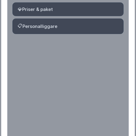
💎
Priser & paket
📋
Personalliggare