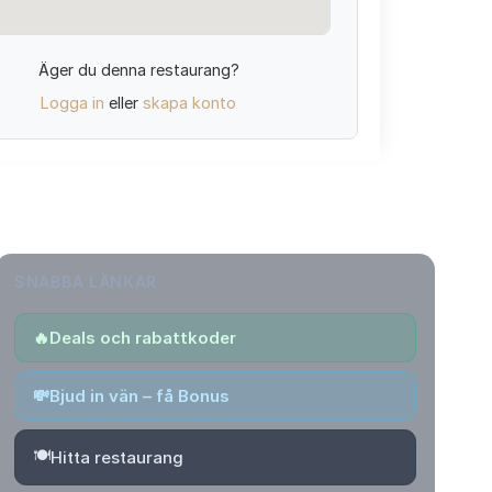
Äger du denna restaurang?
Logga in
eller
skapa konto
SNABBA LÄNKAR
🔥
Deals och rabattkoder
💸
Bjud in vän – få Bonus
🍽️
Hitta restaurang