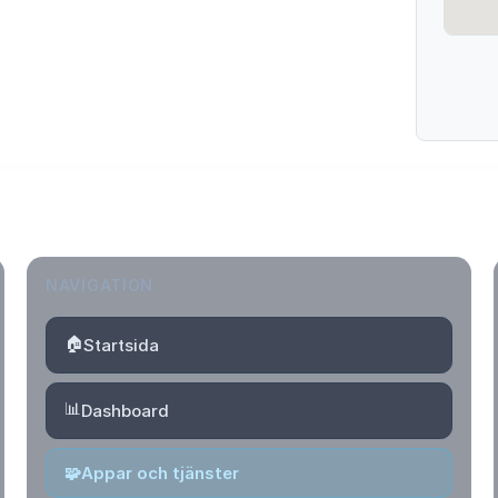
NAVIGATION
🏠
Startsida
📊
Dashboard
🧩
Appar och tjänster