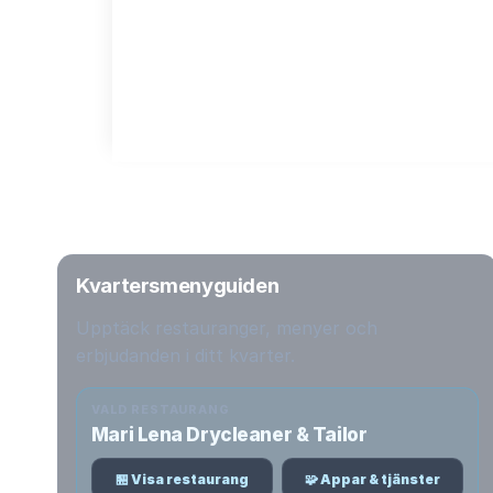
Kvartersmenyguiden
Upptäck restauranger, menyer och
erbjudanden i ditt kvarter.
VALD RESTAURANG
Mari Lena Drycleaner & Tailor
🏪 Visa restaurang
🧩 Appar & tjänster