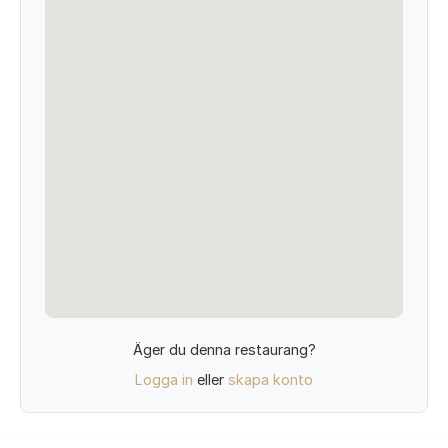
Äger du denna restaurang?
Logga in
eller
skapa konto