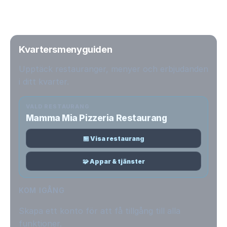
Kvartersmenyguiden
Upptäck restauranger, menyer och erbjudanden
i ditt kvarter.
VALD RESTAURANG
Mamma Mia Pizzeria Restaurang
🏪 Visa restaurang
🧩 Appar & tjänster
KOM IGÅNG
Skapa ett konto för att få tillgång till alla
funktioner.