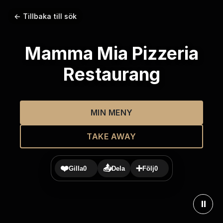
← Tillbaka till sök
Mamma Mia Pizzeria
Restaurang
MIN MENY
TAKE AWAY
❤️
📤
➕
Gilla
0
Dela
Följ
0
⏸