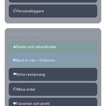
📋
Personalliggare
SNABBA LÄNKAR
🔥
Deals och rabattkoder
💸
Bjud in vän – få Bonus
🍽️
Hitta restaurang
📦
Mina order
❤️
Favoriter och profil