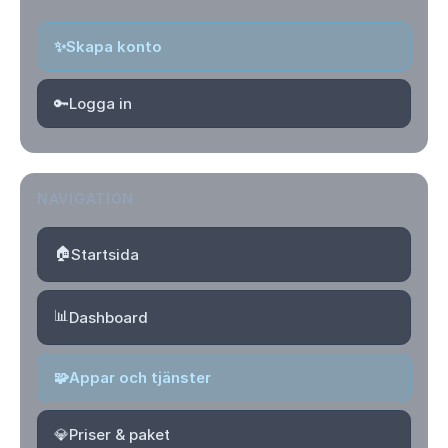
✨
Skapa konto
🔑
Logga in
NAVIGATION
🏠
Startsida
📊
Dashboard
🧩
Appar och tjänster
💎
Priser & paket