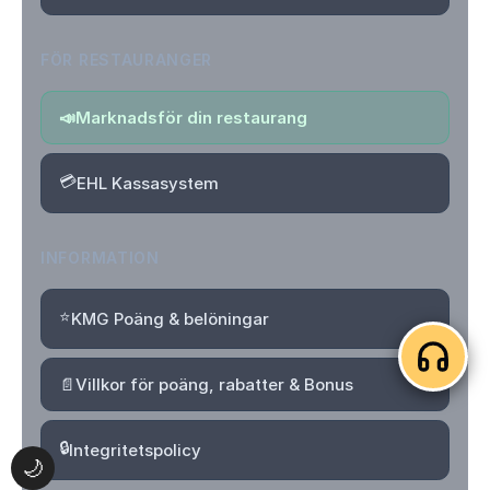
FÖR RESTAURANGER
📣
Marknadsför din restaurang
💳
EHL Kassasystem
INFORMATION
⭐
KMG Poäng & belöningar
📄
Villkor för poäng, rabatter & Bonus
🔒
Integritetspolicy
🌙