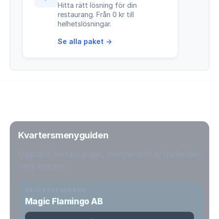
Hitta rätt lösning för din
restaurang. Från 0 kr till
helhetslösningar.
Se alla paket →
Kvartersmenyguiden
Upptäck restauranger, menyer och erbjudanden
i ditt kvarter.
VALD RESTAURANG
Magic Flamingo AB