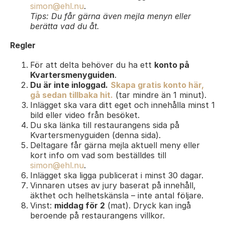
simon@ehl.nu
.
Tips: Du får gärna även mejla menyn eller
berätta vad du åt.
Regler
För att delta behöver du ha ett
konto på
Kvartersmenyguiden
.
Du är inte inloggad.
Skapa gratis konto här,
gå sedan tillbaka hit.
(tar mindre än 1 minut).
Inlägget ska vara ditt eget och innehålla minst 1
bild eller video från besöket.
Du ska länka till restaurangens sida på
Kvartersmenyguiden (denna sida).
Deltagare får gärna mejla aktuell meny eller
kort info om vad som beställdes till
simon@ehl.nu
.
Inlägget ska ligga publicerat i minst 30 dagar.
Vinnaren utses av jury baserat på innehåll,
äkthet och helhetskänsla – inte antal följare.
Vinst:
middag för 2
(mat). Dryck kan ingå
beroende på restaurangens villkor.