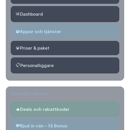
📊
Dashboard
🧩
Appar och tjänster
💎
Priser & paket
📋
Personalliggare
SNABBA LÄNKAR
🔥
Deals och rabattkoder
💸
Bjud in vän – få Bonus