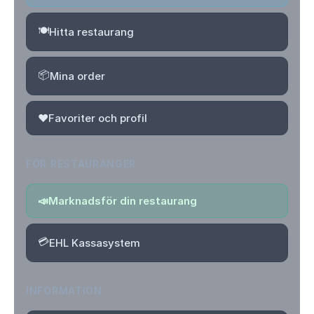
🍽️
Hitta restaurang
📦
Mina order
❤️
Favoriter och profil
FÖR RESTAURANGER
📣
Marknadsför din restaurang
💳
EHL Kassasystem
INFORMATION