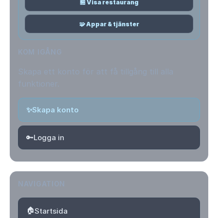
🏪 Visa restaurang
🧩 Appar & tjänster
KOM IGÅNG
Skapa ett konto för att få tillgång till alla
funktioner.
✨
Skapa konto
🔑
Logga in
NAVIGATION
🏠
Startsida