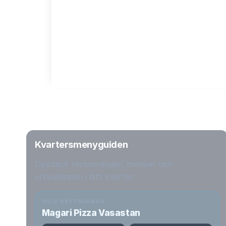
Kvartersmenyguiden
Upptäck restauranger, menyer och
erbjudanden i ditt kvarter.
VALD RESTAURANG
Magari Pizza Vasastan