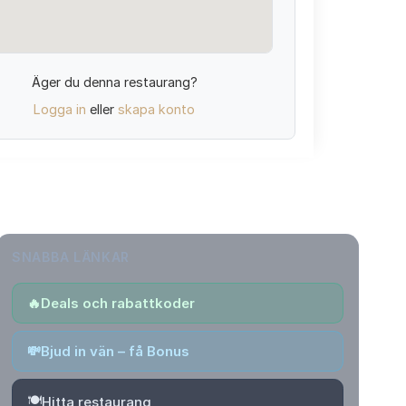
Äger du denna restaurang?
Logga in
eller
skapa konto
SNABBA LÄNKAR
🔥
Deals och rabattkoder
💸
Bjud in vän – få Bonus
🍽️
Hitta restaurang