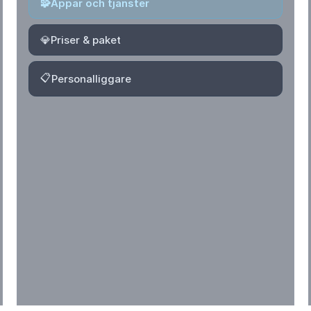
🧩
Appar och tjänster
💎
Priser & paket
📋
Personalliggare