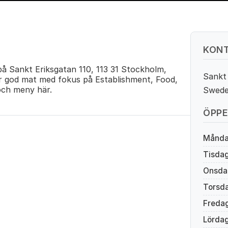
KONT
å Sankt Eriksgatan 110, 113 31 Stockholm,
Sankt 
er god mat med fokus på Establishment, Food,
 och meny här.
Swed
ÖPPE
Månd
Tisda
Onsda
Torsd
Freda
Lörda