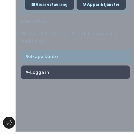
🏪 Visa restaurang
🧩 Appar & tjänster
KOM IGÅNG
Skapa ett konto för att få tillgång till alla
funktioner.
✨
Skapa konto
🔑
Logga in
🌙