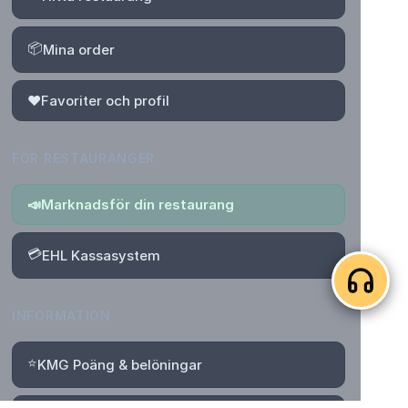
📦
Mina order
❤️
Favoriter och profil
FÖR RESTAURANGER
📣
Marknadsför din restaurang
💳
EHL Kassasystem
INFORMATION
⭐
KMG Poäng & belöningar