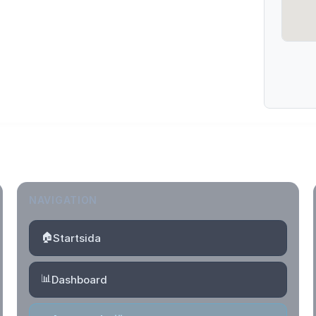
NAVIGATION
🏠
Startsida
📊
Dashboard