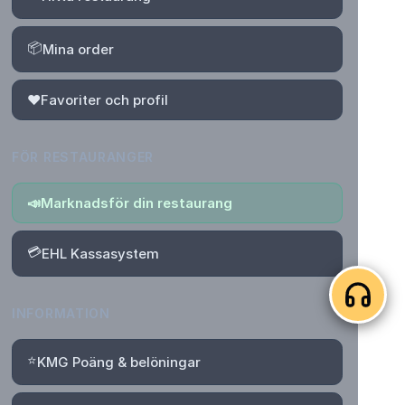
📦
Mina order
❤️
Favoriter och profil
FÖR RESTAURANGER
📣
Marknadsför din restaurang
💳
EHL Kassasystem
INFORMATION
⭐
KMG Poäng & belöningar