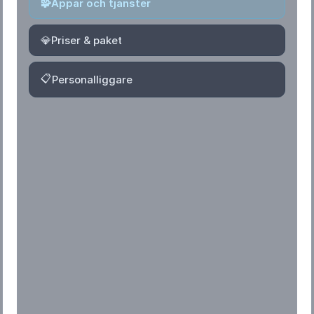
🧩
Appar och tjänster
💎
Priser & paket
📋
Personalliggare