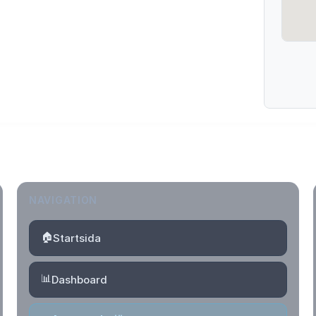
NAVIGATION
🏠
Startsida
📊
Dashboard