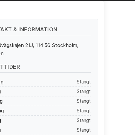
AKT & INFORMATION
vägskajen 21J, 114 56 Stockholm,
en
TTIDER
ag
Stängt
g
Stängt
g
Stängt
ag
Stängt
g
Stängt
g
Stängt