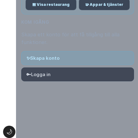
🏪 Visa restaurang
🧩 Appar & tjänster
KOM IGÅNG
Skapa ett konto för att få tillgång till alla
funktioner.
✨
Skapa konto
🔑
Logga in
🌙