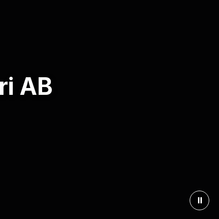
ri AB
⏸