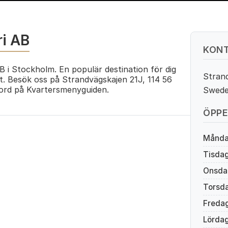
ri AB
KONT
B i Stockholm. En populär destination för dig
Strand
t. Besök oss på Strandvägskajen 21J, 114 56
rd på Kvartersmenyguiden.
Swed
ÖPPE
Månd
Tisda
Onsda
Torsd
Freda
Lörda