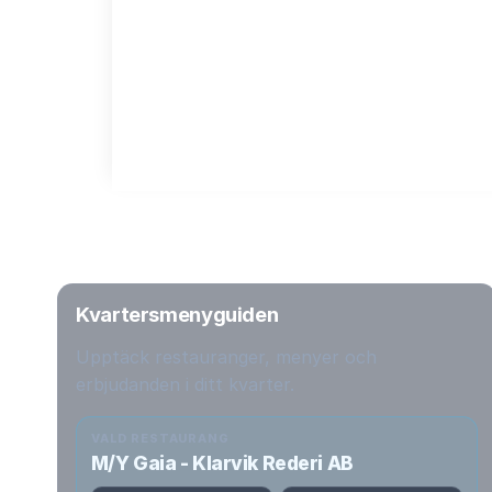
Kvartersmenyguiden
Upptäck restauranger, menyer och
erbjudanden i ditt kvarter.
VALD RESTAURANG
M/Y Gaia - Klarvik Rederi AB