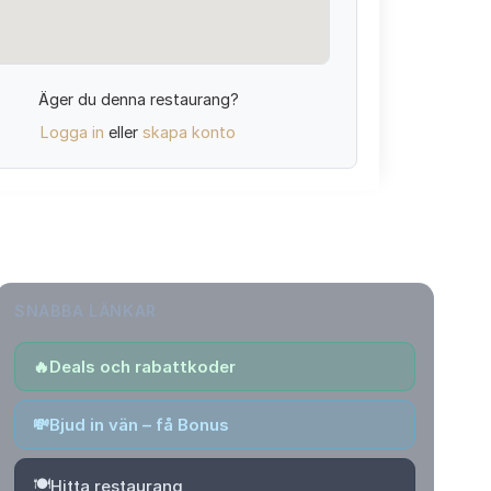
Äger du denna restaurang?
Logga in
eller
skapa konto
SNABBA LÄNKAR
🔥
Deals och rabattkoder
💸
Bjud in vän – få Bonus
🍽️
Hitta restaurang