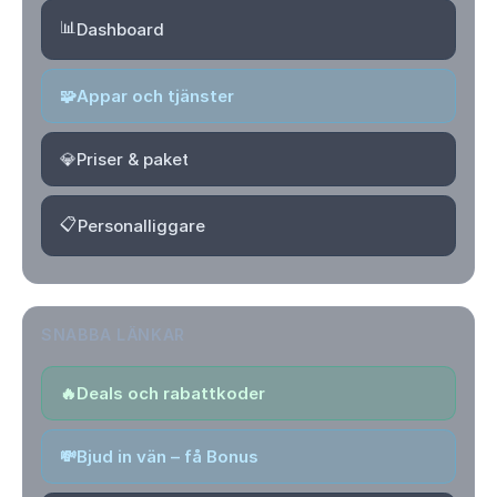
📊
Dashboard
🧩
Appar och tjänster
💎
Priser & paket
📋
Personalliggare
SNABBA LÄNKAR
🔥
Deals och rabattkoder
💸
Bjud in vän – få Bonus