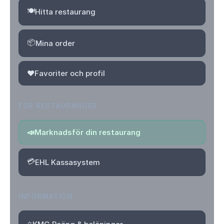
🍽️
Hitta restaurang
📦
Mina order
❤️
Favoriter och profil
FÖR RESTAURANGER
📣
Marknadsför din restaurang
💳
EHL Kassasystem
INFORMATION
⭐