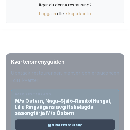
Äger du denna restaurang?
Logga in
eller
skapa konto
Kvartersmenyguiden
Upptäck restauranger, menyer och erbjudanden
i ditt kvarter.
VALD RESTAURANG
M/s Östern, Nagu–Själö–Rimito(Hanga),
Lilla Ringvägens avgiftsbelagda
säsongfärja M/s Östern
🏪 Visa restaurang