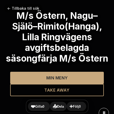
← Tillbaka till sök
M/s Östern, Nagu–
Själö–Rimito(Hanga),
Lilla Ringvägens
avgiftsbelagda
säsongfärja M/s Östern
MIN MENY
TAKE AWAY
❤️
📤
➕
Gilla
0
Dela
Följ
0
⏸