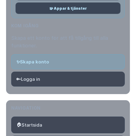
🧩 Appar & tjänster
KOM IGÅNG
Skapa ett konto för att få tillgång till alla
funktioner.
✨
Skapa konto
🔑
Logga in
NAVIGATION
🏠
Startsida