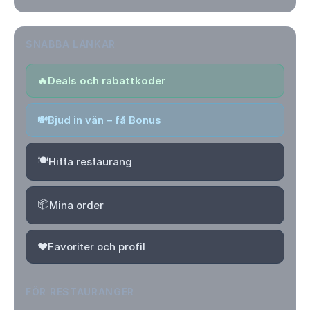
SNABBA LÄNKAR
🔥
Deals och rabattkoder
💸
Bjud in vän – få Bonus
🍽️
Hitta restaurang
📦
Mina order
❤️
Favoriter och profil
FÖR RESTAURANGER