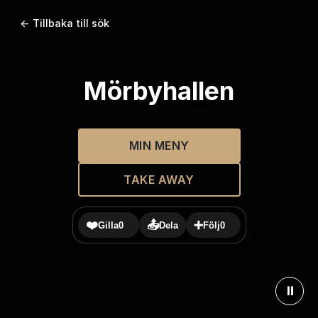
← Tillbaka till sök
Mörbyhallen
MIN MENY
TAKE AWAY
❤️
📤
➕
Gilla
0
Dela
Följ
0
⏸