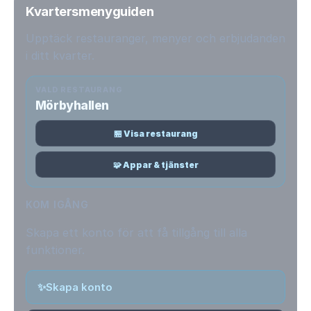
Kvartersmenyguiden
Upptäck restauranger, menyer och erbjudanden
i ditt kvarter.
VALD RESTAURANG
Mörbyhallen
🏪 Visa restaurang
🧩 Appar & tjänster
KOM IGÅNG
Skapa ett konto för att få tillgång till alla
funktioner.
✨
Skapa konto