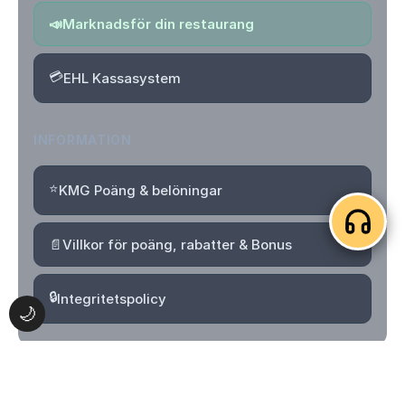
📣
Marknadsför din restaurang
💳
EHL Kassasystem
INFORMATION
⭐
KMG Poäng & belöningar
📄
Villkor för poäng, rabatter & Bonus
🔒
Integritetspolicy
🌙