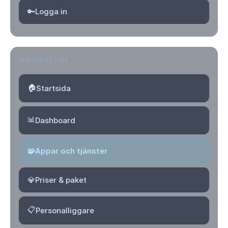
🔑
Logga in
NAVIGATION
🏠
Startsida
📊
Dashboard
🧩
Appar och tjänster
💎
Priser & paket
📋
Personalliggare