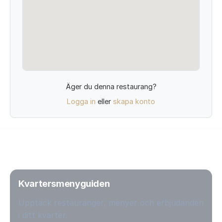
Äger du denna restaurang?
Logga in
eller
skapa konto
Kvartersmenyguiden
Upptäck restauranger, menyer och erbjudanden
i ditt kvarter.