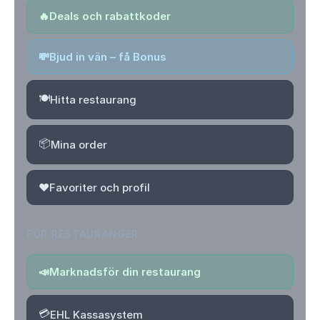
🔥
Deals och rabattkoder
💸
Bjud in vän – få Bonus
🍽️
Hitta restaurang
📦
Mina order
❤️
Favoriter och profil
FÖR RESTAURANGER
📣
Marknadsför din restaurang
💳
EHL Kassasystem