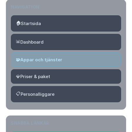
NAVIGATION
🏠
Startsida
📊
Dashboard
🧩
Appar och tjänster
💎
Priser & paket
📋
Personalliggare
SNABBA LÄNKAR