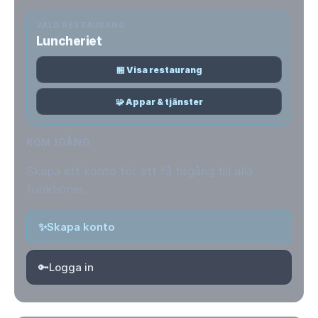
VALD RESTAURANG
Luncheriet
🏪 Visa restaurang
🧩 Appar & tjänster
KOM IGÅNG
Skapa ett konto för att få tillgång till alla
funktioner.
✨
Skapa konto
🔑
Logga in