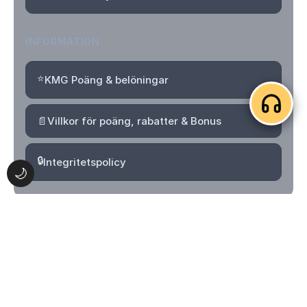
INFORMATION
⭐
KMG Poäng & belöningar
📄
Villkor för poäng, rabatter & Bonus
🔒
Integritetspolicy
🌙
© 2026 Kvartersmenyguiden. Alla rättigheter förbehållna.
Logga in
Skapa konto