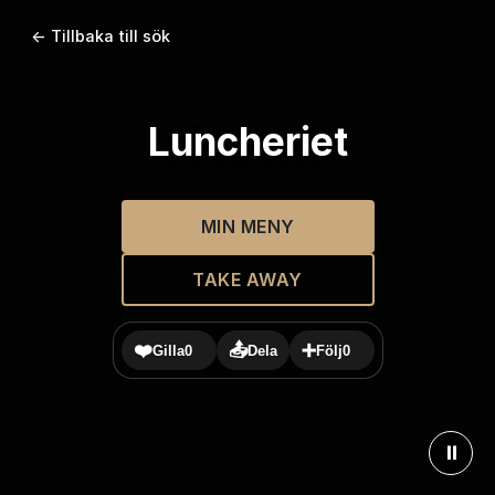
← Tillbaka till sök
Luncheriet
MIN MENY
TAKE AWAY
❤️
📤
➕
Gilla
0
Dela
Följ
0
⏸