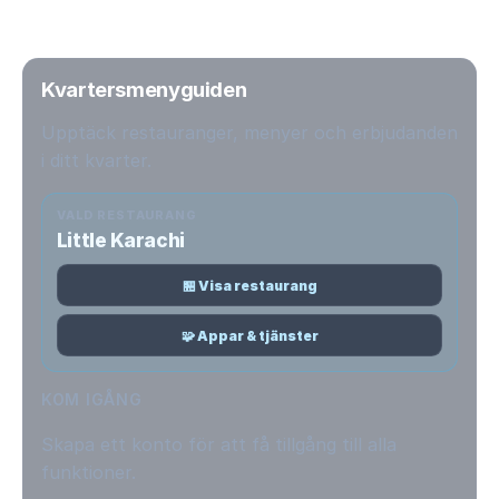
Kvartersmenyguiden
Upptäck restauranger, menyer och erbjudanden
i ditt kvarter.
VALD RESTAURANG
Little Karachi
🏪 Visa restaurang
🧩 Appar & tjänster
KOM IGÅNG
Skapa ett konto för att få tillgång till alla
funktioner.