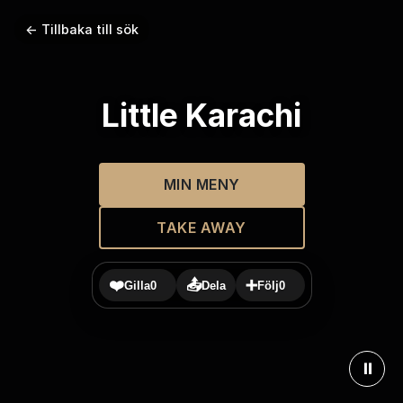
← Tillbaka till sök
Little Karachi
MIN MENY
TAKE AWAY
❤️
📤
➕
Gilla
0
Dela
Följ
0
⏸