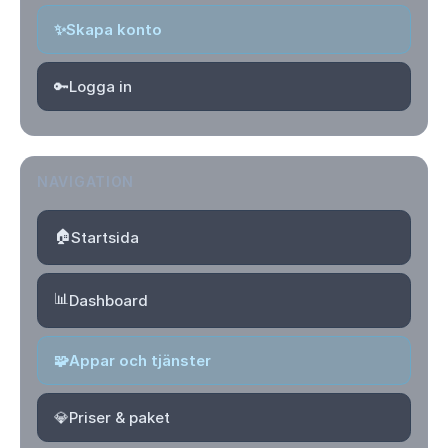
✨
Skapa konto
🔑
Logga in
NAVIGATION
🏠
Startsida
📊
Dashboard
🧩
Appar och tjänster
💎
Priser & paket