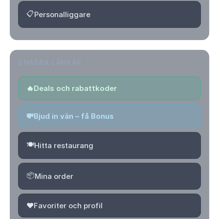
📋
Personalliggare
SNABBA LÄNKAR
🔥
Deals och rabattkoder
💸
Bjud in vän – få Bonus
🍽️
Hitta restaurang
📦
Mina order
❤️
Favoriter och profil