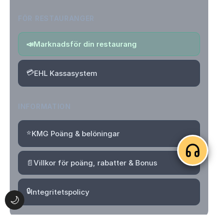
FÖR RESTAURANGER
📣
Marknadsför din restaurang
💳
EHL Kassasystem
INFORMATION
⭐
KMG Poäng & belöningar
📄
Villkor för poäng, rabatter & Bonus
🔒
Integritetspolicy
🌙