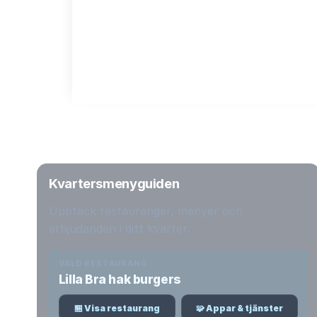
Kvartersmenyguiden
Upptäck restauranger, menyer och
erbjudanden i ditt kvarter.
VALD RESTAURANG
Lilla Bra hak burgers
🏪 Visa restaurang
🧩 Appar & tjänster