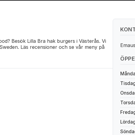
KONT
od? Besök Lilla Bra hak burgers i Västerås. Vi
Emaus
 Sweden. Läs recensioner och se vår meny på
ÖPPE
Månd
Tisda
Onsda
Torsd
Freda
Lörda
Sönda