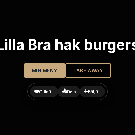
Lilla Bra hak burger
MIN MENY
TAKE AWAY
❤️
📤
➕
Gilla
0
Dela
Följ
0