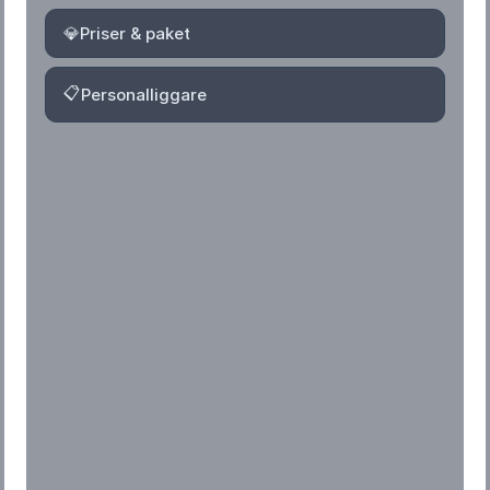
💎
Priser & paket
📋
Personalliggare