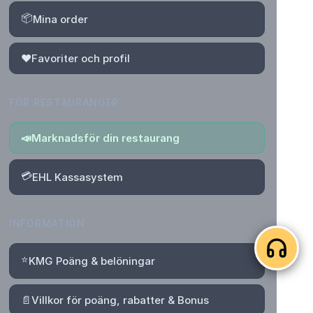
📦
Mina order
❤️
Favoriter och profil
FÖR RESTAURANGER
📣
Marknadsför din restaurang
💳
EHL Kassasystem
INFORMATION
⭐
KMG Poäng & belöningar
📄
Villkor för poäng, rabatter & Bonus