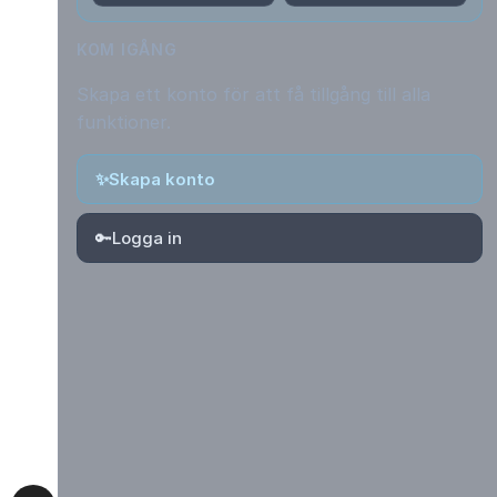
KOM IGÅNG
Skapa ett konto för att få tillgång till alla
funktioner.
✨
Skapa konto
🔑
Logga in