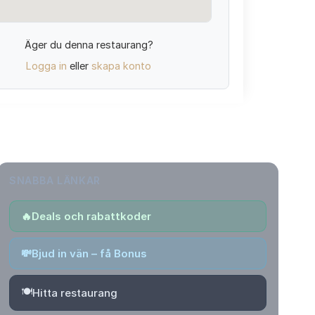
Äger du denna restaurang?
Logga in
eller
skapa konto
SNABBA LÄNKAR
🔥
Deals och rabattkoder
💸
Bjud in vän – få Bonus
🍽️
Hitta restaurang