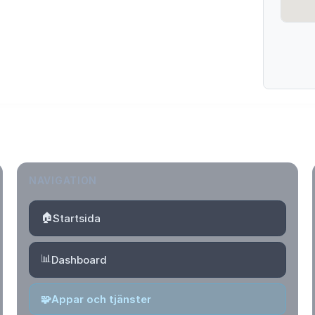
NAVIGATION
🏠
Startsida
📊
Dashboard
🧩
Appar och tjänster