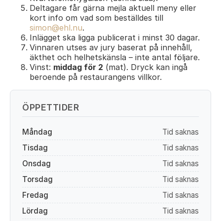
Deltagare får gärna mejla aktuell meny eller
kort info om vad som beställdes till
simon@ehl.nu
.
Inlägget ska ligga publicerat i minst 30 dagar.
Vinnaren utses av jury baserat på innehåll,
äkthet och helhetskänsla – inte antal följare.
Vinst:
middag för 2
(mat). Dryck kan ingå
beroende på restaurangens villkor.
ÖPPETTIDER
Måndag
Tid saknas
Tisdag
Tid saknas
Onsdag
Tid saknas
Torsdag
Tid saknas
Fredag
Tid saknas
Lördag
Tid saknas