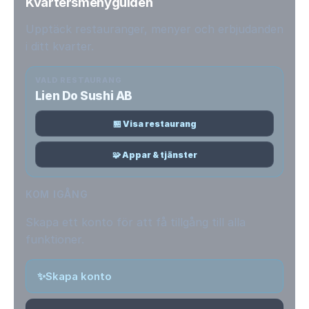
Kvartersmenyguiden
Upptäck restauranger, menyer och erbjudanden
i ditt kvarter.
VALD RESTAURANG
Lien Do Sushi AB
🏪 Visa restaurang
🧩 Appar & tjänster
KOM IGÅNG
Skapa ett konto för att få tillgång till alla
funktioner.
✨
Skapa konto