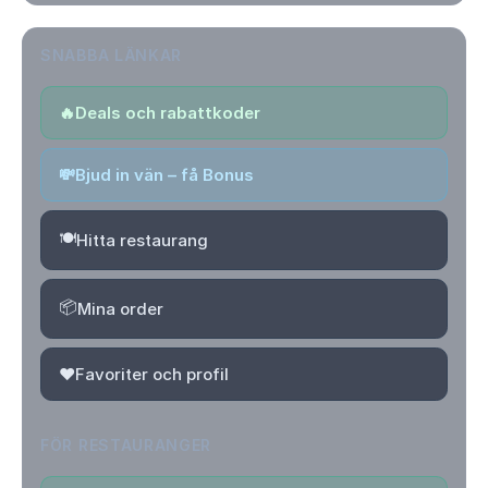
SNABBA LÄNKAR
🔥
Deals och rabattkoder
💸
Bjud in vän – få Bonus
🍽️
Hitta restaurang
📦
Mina order
❤️
Favoriter och profil
FÖR RESTAURANGER