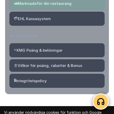
📣
Marknadsför din restaurang
💳
EHL Kassasystem
INFORMATION
⭐
KMG Poäng & belöningar
📄
Villkor för poäng, rabatter & Bonus
🔒
Integritetspolicy
Vi använder nödvändiga cookies för funktion och Google