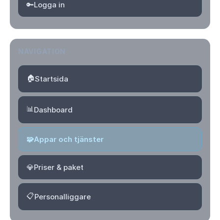
🔑
Logga in
NAVIGATION
🏠
Startsida
📊
Dashboard
🧩
Appar och tjänster
💎
Priser & paket
📋
Personalliggare