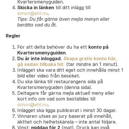
Kvartersmenyguiden.
Skicka in länken
till ditt inlägg till
simon@ehl.nu
.
Tips: Du får gärna även mejla menyn eller
berätta vad du åt.
Regler
För att delta behöver du ha ett
konto på
Kvartersmenyguiden
.
Du är inte inloggad.
Skapa gratis konto här,
gå sedan tillbaka hit.
(tar mindre än 1 minut).
Inlägget ska vara ditt eget och innehålla minst 1
bild eller video från besöket.
Du ska länka till restaurangens sida på
Kvartersmenyguiden (denna sida).
Deltagare får gärna mejla aktuell meny eller
kort info om vad som beställdes till
simon@ehl.nu
.
Inlägget ska ligga publicerat i minst 30 dagar.
Vinnaren utses av jury baserat på innehåll,
äkthet och helhetskänsla – inte antal följare.
Vinst:
middag för 2
(mat). Dryck kan ingå