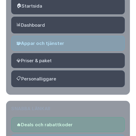
🏠
Startsida
📊
Dashboard
🧩
Appar och tjänster
💎
Priser & paket
📋
Personalliggare
SNABBA LÄNKAR
🔥
Deals och rabattkoder