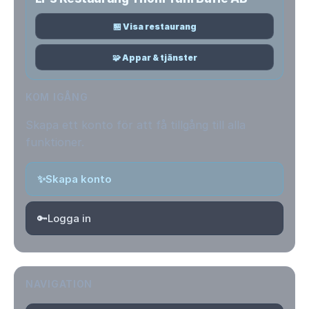
🏪 Visa restaurang
🧩 Appar & tjänster
KOM IGÅNG
Skapa ett konto för att få tillgång till alla
funktioner.
✨
Skapa konto
🔑
Logga in
NAVIGATION