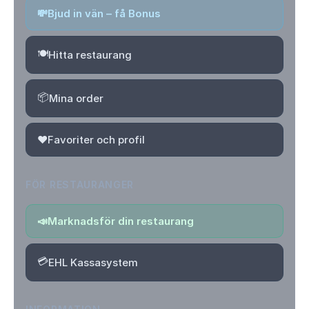
💸
Bjud in vän – få Bonus
🍽️
Hitta restaurang
📦
Mina order
❤️
Favoriter och profil
FÖR RESTAURANGER
📣
Marknadsför din restaurang
💳
EHL Kassasystem