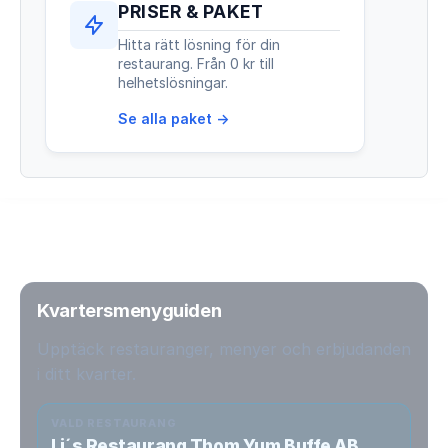
PRISER & PAKET
Hitta rätt lösning för din
restaurang. Från 0 kr till
helhetslösningar.
Se alla paket →
Kvartersmenyguiden
Upptäck restauranger, menyer och erbjudanden
i ditt kvarter.
VALD RESTAURANG
Li´s Restaurang Thom Yum Buffe AB