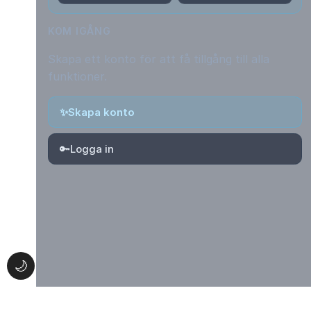
KOM IGÅNG
Skapa ett konto för att få tillgång till alla
funktioner.
✨
Skapa konto
🔑
Logga in
🌙