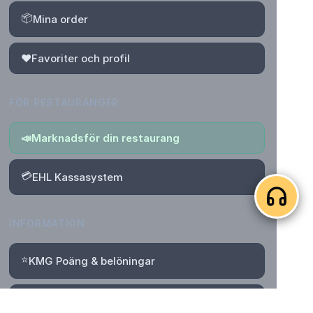
📦
Mina order
❤️
Favoriter och profil
FÖR RESTAURANGER
📣
Marknadsför din restaurang
💳
EHL Kassasystem
INFORMATION
⭐
KMG Poäng & belöningar
📄
Villkor för poäng, rabatter & Bonus