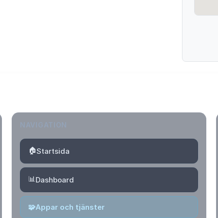
NAVIGATION
🏠
Startsida
📊
Dashboard
🧩
Appar och tjänster