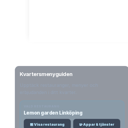
Kvartersmenyguiden
Upptäck restauranger, menyer och
erbjudanden i ditt kvarter.
VALD RESTAURANG
Lemon garden Linköping
🏪 Visa restaurang
🧩 Appar & tjänster