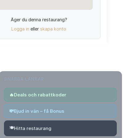
Äger du denna restaurang?
Logga in
eller
skapa konto
SNABBA LÄNKAR
🔥
Deals och rabattkoder
💸
Bjud in vän – få Bonus
🍽️
Hitta restaurang