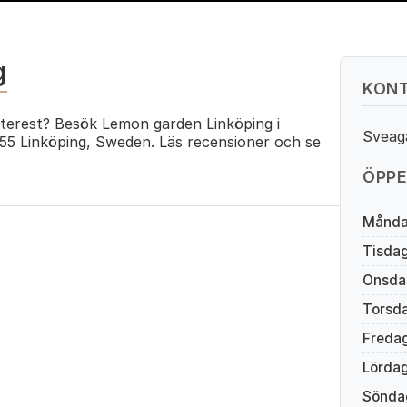
g
KONT
nterest? Besök Lemon garden Linköping i
Sveag
 55 Linköping, Sweden. Läs recensioner och se
ÖPPE
Månd
Tisda
Onsda
Torsd
Freda
Lörda
Sönda