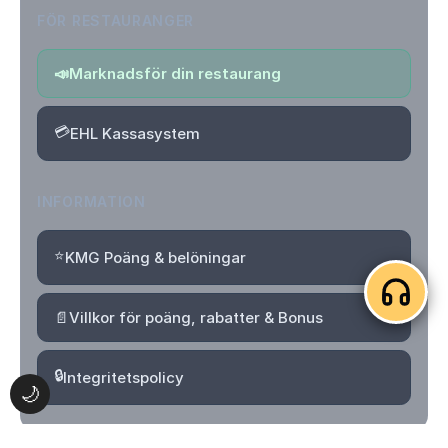
FÖR RESTAURANGER
📣
Marknadsför din restaurang
💳
EHL Kassasystem
INFORMATION
⭐
KMG Poäng & belöningar
📄
Villkor för poäng, rabatter & Bonus
🔒
Integritetspolicy
🌙