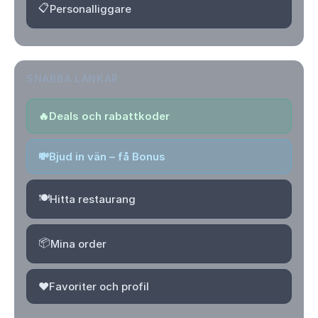
📋
Personalliggare
SNABBA LÄNKAR
🔥
Deals och rabattkoder
💸
Bjud in vän – få Bonus
🍽️
Hitta restaurang
📦
Mina order
❤️
Favoriter och profil