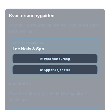
Kvartersmenyguiden
Upptäck restauranger, menyer och erbjudanden
i ditt kvarter.
VALD RESTAURANG
Lee Nails & Spa
🏪 Visa restaurang
🧩 Appar & tjänster
KOM IGÅNG
Skapa ett konto för att få tillgång till alla
funktioner.