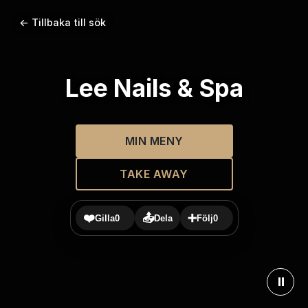
← Tillbaka till sök
Lee Nails & Spa
MIN MENY
TAKE AWAY
❤️
📤
➕
Gilla
0
Dela
Följ
0
⏸