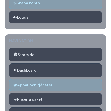
✨
Skapa konto
🔑
Logga in
NAVIGATION
🏠
Startsida
📊
Dashboard
🧩
Appar och tjänster
💎
Priser & paket