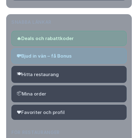
SNABBA LÄNKAR
🔥
Deals och rabattkoder
💸
Bjud in vän – få Bonus
🍽️
Hitta restaurang
📦
Mina order
❤️
Favoriter och profil
FÖR RESTAURANGER