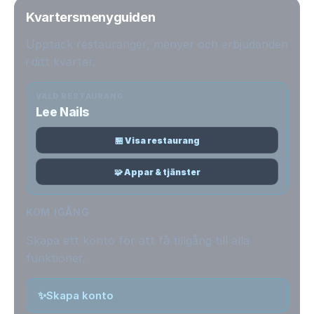
Kvartersmenyguiden
Upptäck restauranger, menyer och erbjudanden
i ditt kvarter.
VALD RESTAURANG
Lee Nails
🏪 Visa restaurang
🧩 Appar & tjänster
KOM IGÅNG
Skapa ett konto för att få tillgång till alla
funktioner.
✨
Skapa konto