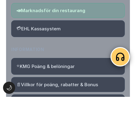
📣
Marknadsför din restaurang
💳
EHL Kassasystem
INFORMATION
⭐
KMG Poäng & belöningar
📄
Villkor för poäng, rabatter & Bonus
🌙
🔒
Integritetspolicy