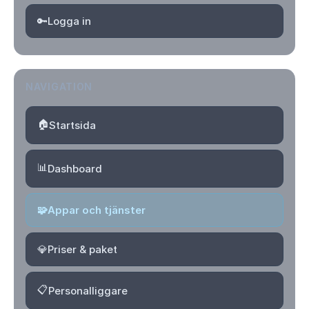
🔑
Logga in
NAVIGATION
🏠
Startsida
📊
Dashboard
🧩
Appar och tjänster
💎
Priser & paket
📋
Personalliggare