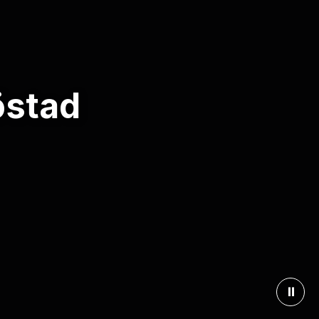
östad
⏸