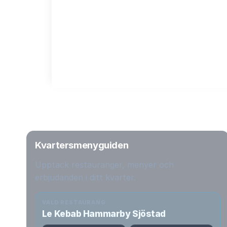
Kvartersmenyguiden
Upptäck restauranger, menyer och
erbjudanden i ditt kvarter.
VALD RESTAURANG
Le Kebab Hammarby Sjöstad