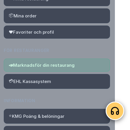
📦
Mina order
❤️
Favoriter och profil
FÖR RESTAURANGER
📣
Marknadsför din restaurang
💳
EHL Kassasystem
INFORMATION
⭐
KMG Poäng & belöningar