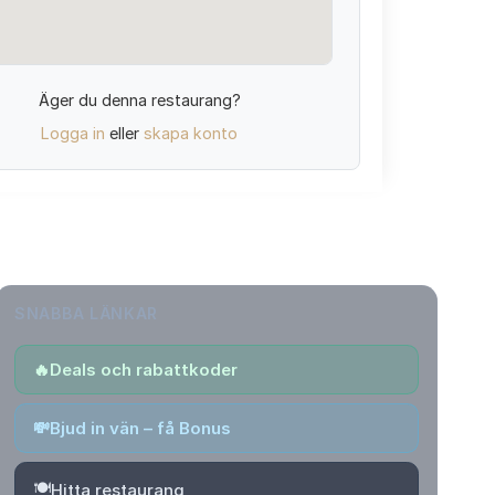
Äger du denna restaurang?
Logga in
eller
skapa konto
SNABBA LÄNKAR
🔥
Deals och rabattkoder
💸
Bjud in vän – få Bonus
🍽️
Hitta restaurang