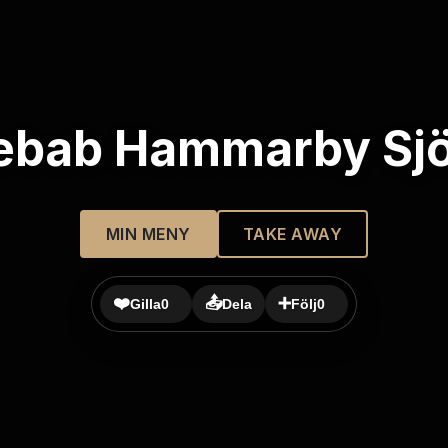
ebab Hammarby Sj
MIN MENY
TAKE AWAY
❤️
📤
➕
Gilla
0
Dela
Följ
0