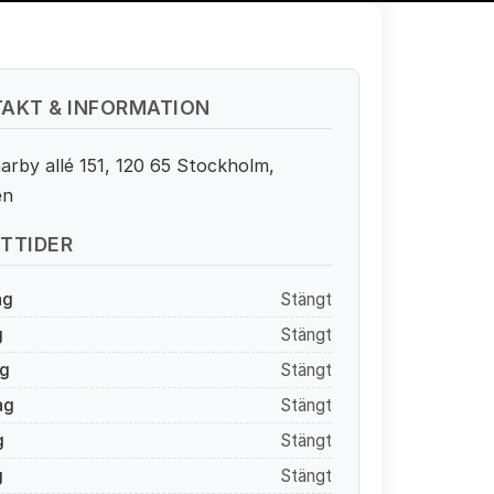
AKT & INFORMATION
rby allé 151, 120 65 Stockholm,
en
TTIDER
ag
Stängt
g
Stängt
g
Stängt
ag
Stängt
g
Stängt
g
Stängt