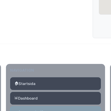
NAVIGATION
🏠
Startsida
📊
Dashboard