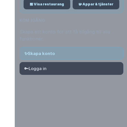
🏪 Visa restaurang
🧩 Appar & tjänster
KOM IGÅNG
Skapa ett konto för att få tillgång till alla
funktioner.
✨
Skapa konto
🔑
Logga in