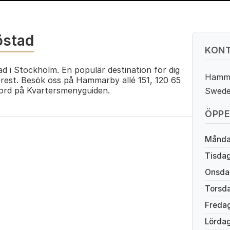
östad
KONT
 i Stockholm. En populär destination för dig
Hamma
erest. Besök oss på Hammarby allé 151, 120 65
rd på Kvartersmenyguiden.
Swed
ÖPPE
Månd
Tisda
Onsda
Torsd
Freda
Lörda