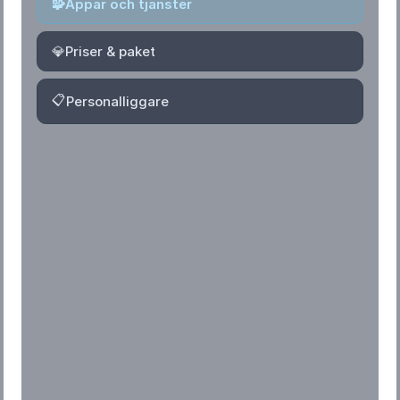
🧩
Appar och tjänster
💎
Priser & paket
📋
Personalliggare