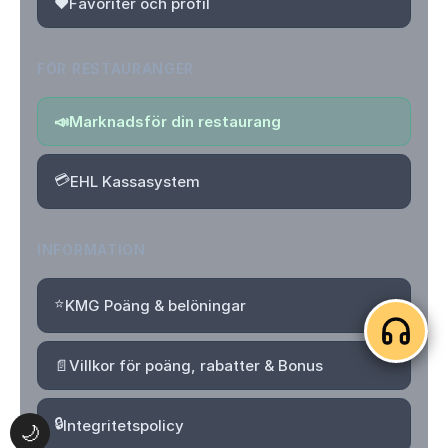
❤️
Favoriter och profil
FÖR RESTAURANGER
📣
Marknadsför din restaurang
💳
EHL Kassasystem
INFORMATION
⭐
KMG Poäng & belöningar
📄
Villkor för poäng, rabatter & Bonus
🔒
Integritetspolicy
🌙