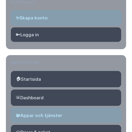
funktioner.
✨
Skapa konto
🔑
Logga in
NAVIGATION
🏠
Startsida
📊
Dashboard
🧩
Appar och tjänster