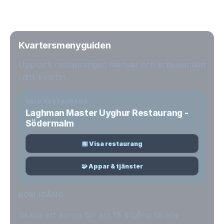
Kvartersmenyguiden
Upptäck restauranger, menyer och erbjudanden
i ditt kvarter.
VALD RESTAURANG
Laghman Master Uyghur Restaurang -
Södermalm
🏪 Visa restaurang
🧩 Appar & tjänster
KOM IGÅNG
Skapa ett konto för att få tillgång till alla