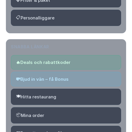
💎
Priser & paket
📋
Personalliggare
SNABBA LÄNKAR
🔥
Deals och rabattkoder
💸
Bjud in vän – få Bonus
🍽️
Hitta restaurang
📦
Mina order