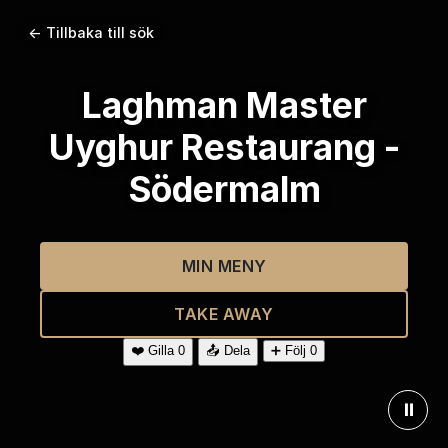
← Tillbaka till sök
Laghman Master
Uyghur Restaurang -
Södermalm
MIN MENY
TAKE AWAY
❤️
Gilla
0
📤
Dela
➕
Följ
0
⏸