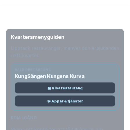
Kvartersmenyguiden
Upptäck restauranger, menyer och erbjudanden
i ditt kvarter.
VALD RESTAURANG
KungSängen Kungens Kurva
🏪 Visa restaurang
🧩 Appar & tjänster
KOM IGÅNG
Skapa ett konto för att få tillgång till alla