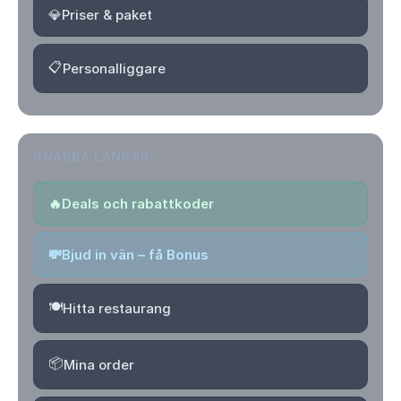
💎
Priser & paket
📋
Personalliggare
SNABBA LÄNKAR
🔥
Deals och rabattkoder
💸
Bjud in vän – få Bonus
🍽️
Hitta restaurang
📦
Mina order