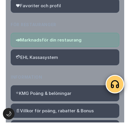
❤️
Favoriter och profil
FÖR RESTAURANGER
📣
Marknadsför din restaurang
💳
EHL Kassasystem
INFORMATION
⭐
KMG Poäng & belöningar
📄
Villkor för poäng, rabatter & Bonus
🌙
🔒
Integritetspolicy