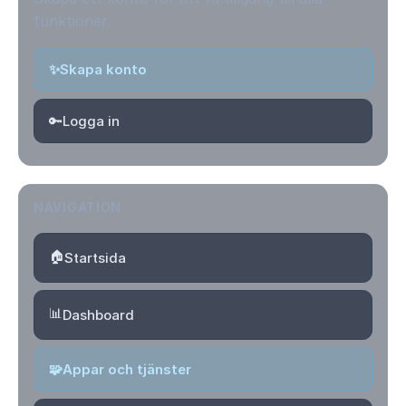
funktioner.
✨
Skapa konto
🔑
Logga in
NAVIGATION
🏠
Startsida
📊
Dashboard
🧩
Appar och tjänster