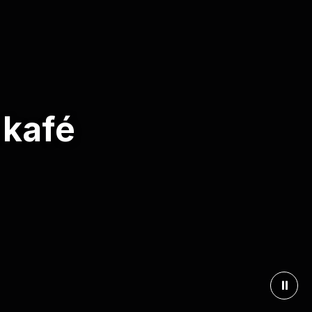
 kafé
⏸