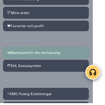
📦
Mina order
❤️
Favoriter och profil
FÖR RESTAURANGER
📣
Marknadsför din restaurang
💳
EHL Kassasystem
INFORMATION
⭐
KMG Poäng & belöningar