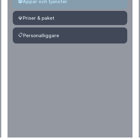
🧩
Appar och tjänster
💎
Priser & paket
📋
Personalliggare