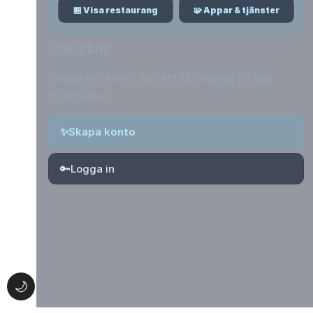
🏪 Visa restaurang
🧩 Appar & tjänster
KOM IGÅNG
Skapa ett konto för att få tillgång till alla
funktioner.
✨
Skapa konto
🔑
Logga in
🌙