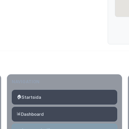
NAVIGATION
🏠
Startsida
📊
Dashboard