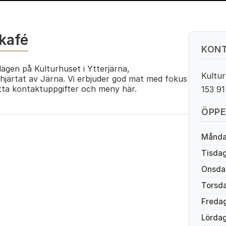
kafé
KONT
ägen på Kulturhuset i Ytterjärna,
Kultur
hjärtat av Järna. Vi erbjuder god mat med fokus
itta kontaktuppgifter och meny här.
153 9
ÖPPE
Månd
Tisda
Onsda
Torsd
Freda
Lörda