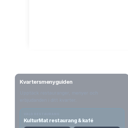
Kvartersmenyguiden
Upptäck restauranger, menyer och
erbjudanden i ditt kvarter.
VALD RESTAURANG
KulturMat restaurang & kafé