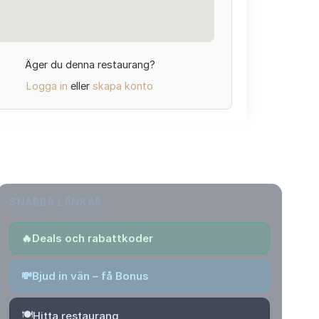
Äger du denna restaurang?
Logga in
eller
skapa konto
SNABBA LÄNKAR
🔥
Deals och rabattkoder
💸
Bjud in vän – få Bonus
🍽️
Hitta restaurang