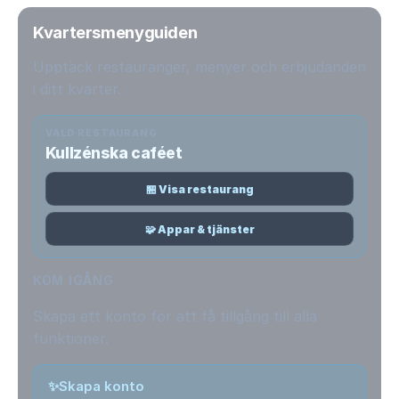
Kvartersmenyguiden
Upptäck restauranger, menyer och erbjudanden
i ditt kvarter.
VALD RESTAURANG
Kullzénska caféet
🏪 Visa restaurang
🧩 Appar & tjänster
KOM IGÅNG
Skapa ett konto för att få tillgång till alla
funktioner.
✨
Skapa konto