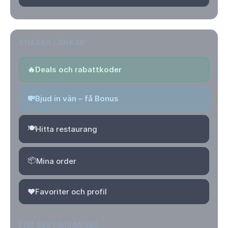
SNABBA LÄNKAR
🔥
Deals och rabattkoder
💸
Bjud in vän – få Bonus
🍽️
Hitta restaurang
📦
Mina order
❤️
Favoriter och profil
FÖR RESTAURANGER