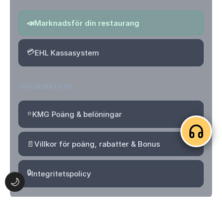
📣
Marknadsför din restaurang
💳
EHL Kassasystem
INFORMATION
⭐
KMG Poäng & belöningar
📄
Villkor för poäng, rabatter & Bonus
🔒
Integritetspolicy
🌙