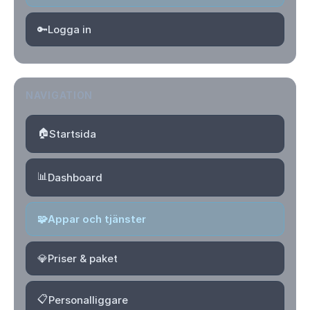
🔑
Logga in
NAVIGATION
🏠
Startsida
📊
Dashboard
🧩
Appar och tjänster
💎
Priser & paket
📋
Personalliggare