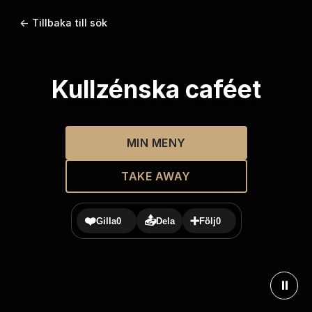
← Tillbaka till sök
Kullzénska caféet
MIN MENY
TAKE AWAY
❤️
📤
➕
Gilla
0
Dela
Följ
0
⏸