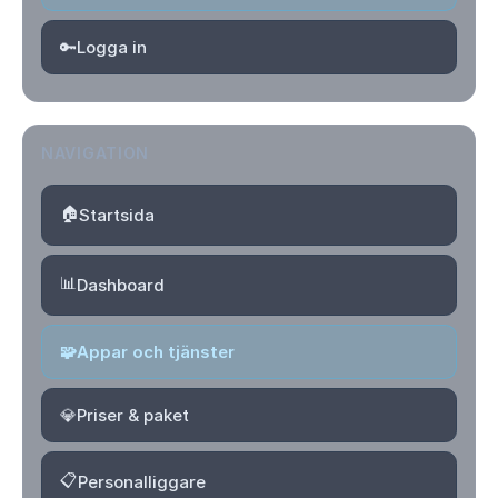
🔑
Logga in
NAVIGATION
🏠
Startsida
📊
Dashboard
🧩
Appar och tjänster
💎
Priser & paket
📋
Personalliggare