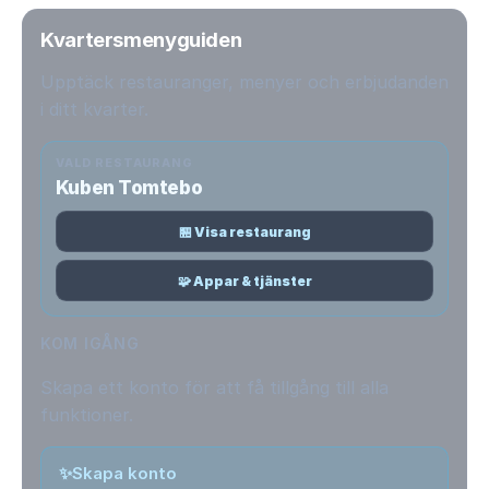
Kvartersmenyguiden
Upptäck restauranger, menyer och erbjudanden
i ditt kvarter.
VALD RESTAURANG
Kuben Tomtebo
🏪 Visa restaurang
🧩 Appar & tjänster
KOM IGÅNG
Skapa ett konto för att få tillgång till alla
funktioner.
✨
Skapa konto