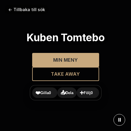
← Tillbaka till sök
Kuben Tomtebo
MIN MENY
TAKE AWAY
❤️
📤
➕
Gilla
0
Dela
Följ
0
⏸