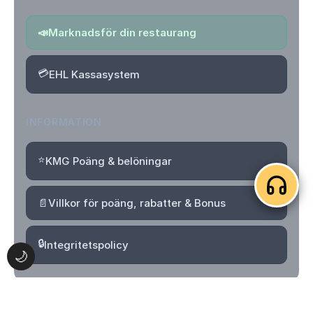
📣
Marknadsför din restaurang
💳
EHL Kassasystem
INFORMATION
⭐
KMG Poäng & belöningar
📄
Villkor för poäng, rabatter & Bonus
🔒
Integritetspolicy
🌙