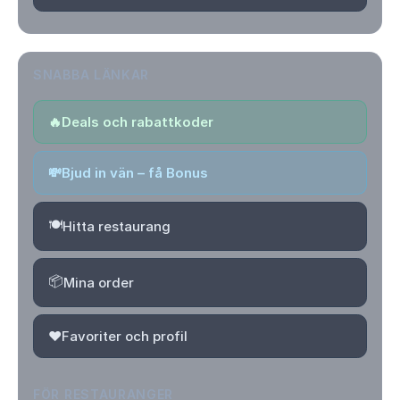
SNABBA LÄNKAR
🔥
Deals och rabattkoder
💸
Bjud in vän – få Bonus
🍽️
Hitta restaurang
📦
Mina order
❤️
Favoriter och profil
FÖR RESTAURANGER