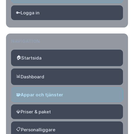
🔑
Logga in
NAVIGATION
🏠
Startsida
📊
Dashboard
🧩
Appar och tjänster
💎
Priser & paket
📋
Personalliggare