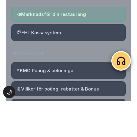
📣
Marknadsför din restaurang
💳
EHL Kassasystem
INFORMATION
⭐
KMG Poäng & belöningar
📄
Villkor för poäng, rabatter & Bonus
🌙
🔒
Integritetspolicy