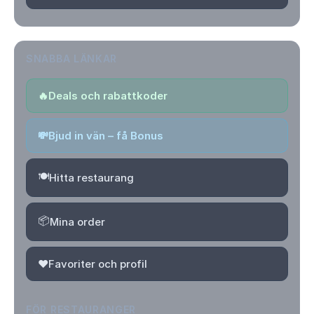
SNABBA LÄNKAR
🔥
Deals och rabattkoder
💸
Bjud in vän – få Bonus
🍽️
Hitta restaurang
📦
Mina order
❤️
Favoriter och profil
FÖR RESTAURANGER