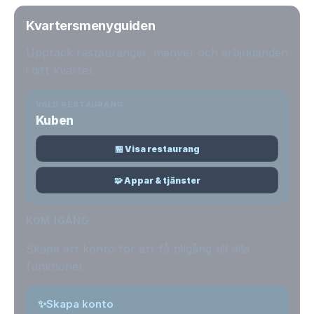
Kvartersmenyguiden
Upptäck restauranger, menyer och erbjudanden
i ditt kvarter.
VALD RESTAURANG
Kuben
🏪 Visa restaurang
🧩 Appar & tjänster
KOM IGÅNG
Skapa ett konto för att få tillgång till alla
funktioner.
✨
Skapa konto