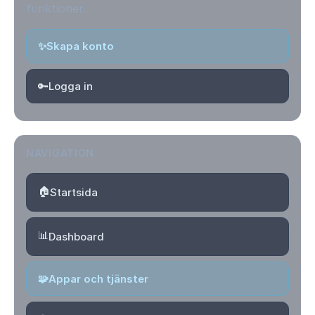
funktioner.
✨
Skapa konto
🔑
Logga in
NAVIGATION
🏠
Startsida
📊
Dashboard
🧩
Appar och tjänster