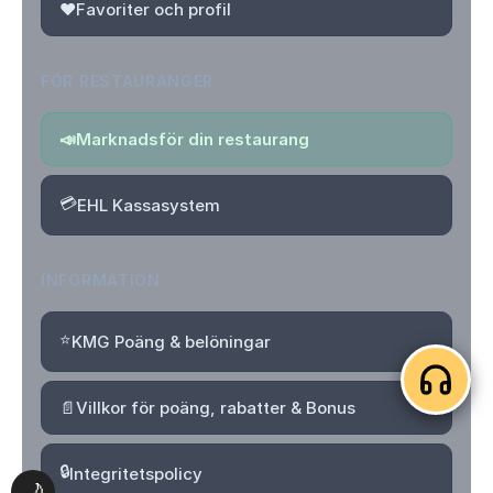
❤️
Favoriter och profil
FÖR RESTAURANGER
📣
Marknadsför din restaurang
💳
EHL Kassasystem
INFORMATION
⭐
KMG Poäng & belöningar
📄
Villkor för poäng, rabatter & Bonus
🔒
Integritetspolicy
🌙