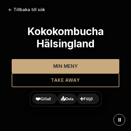
← Tillbaka till sök
Kokokombucha
Hälsingland
MIN MENY
TAKE AWAY
❤️
📤
➕
Gilla
0
Dela
Följ
0
⏸