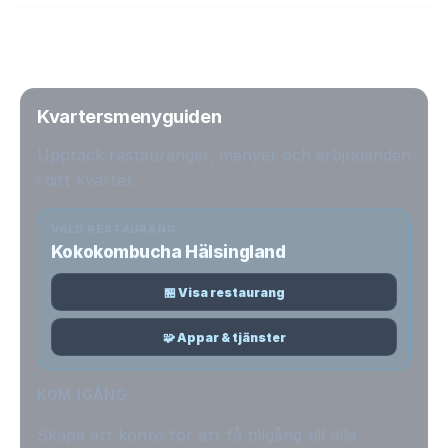
Kvartersmenyguiden
Upptäck restauranger, menyer och erbjudanden
i ditt kvarter.
VALD RESTAURANG
Kokokombucha Hälsingland
🏪 Visa restaurang
🧩 Appar & tjänster
KOM IGÅNG
Skapa ett konto för att få tillgång till alla