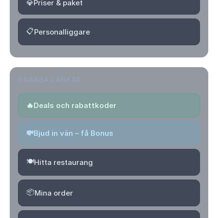
💎
Priser & paket
📋
Personalliggare
SNABBA LÄNKAR
🔥
Deals och rabattkoder
💸
Bjud in vän – få Bonus
🍽️
Hitta restaurang
📦
Mina order