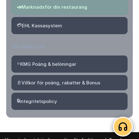
📣
Marknadsför din restaurang
💳
EHL Kassasystem
INFORMATION
⭐
KMG Poäng & belöningar
📄
Villkor för poäng, rabatter & Bonus
🔒
Integritetspolicy