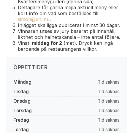
Kvartersmenyguiden (denna sida).
Deltagare får gärna mejla aktuell meny eller
kort info om vad som beställdes till
simon@ehl.nu
.
Inlägget ska ligga publicerat i minst 30 dagar.
Vinnaren utses av jury baserat på innehåll,
äkthet och helhetskänsla – inte antal följare.
Vinst:
middag för 2
(mat). Dryck kan ingå
beroende på restaurangens villkor.
ÖPPETTIDER
Måndag
Tid saknas
Tisdag
Tid saknas
Onsdag
Tid saknas
Torsdag
Tid saknas
Fredag
Tid saknas
Lördag
Tid saknas