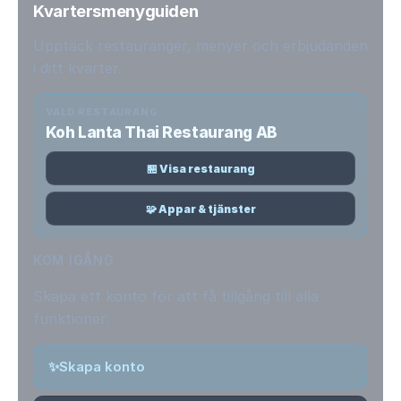
Kvartersmenyguiden
Upptäck restauranger, menyer och erbjudanden
i ditt kvarter.
VALD RESTAURANG
Koh Lanta Thai Restaurang AB
🏪 Visa restaurang
🧩 Appar & tjänster
KOM IGÅNG
Skapa ett konto för att få tillgång till alla
funktioner.
✨
Skapa konto