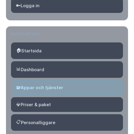
🔑
Logga in
NAVIGATION
🏠
Startsida
📊
Dashboard
🧩
Appar och tjänster
💎
Priser & paket
📋
Personalliggare