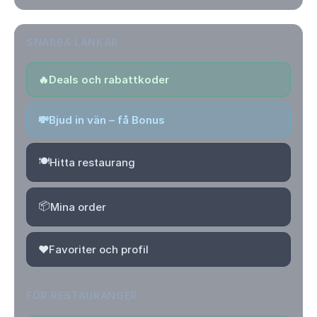
SNABBA LÄNKAR
🔥
Deals och rabattkoder
💸
Bjud in vän – få Bonus
🍽️
Hitta restaurang
📦
Mina order
❤️
Favoriter och profil
FÖR RESTAURANGER