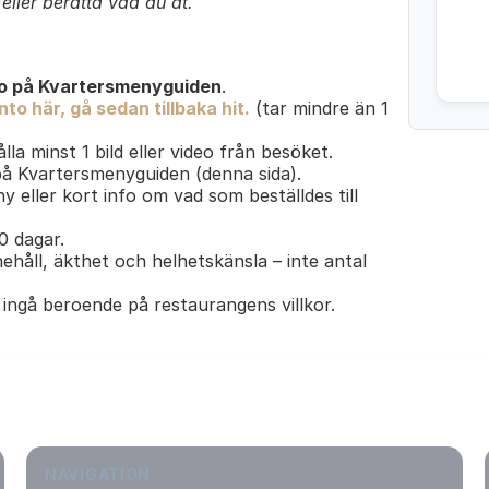
ller berätta vad du åt.
o på Kvartersmenyguiden
.
to här, gå sedan tillbaka hit.
(tar mindre än 1
lla minst 1 bild eller video från besöket.
 på Kvartersmenyguiden (denna sida).
y eller kort info om vad som beställdes till
30 dagar.
ehåll, äkthet och helhetskänsla – inte antal
ingå beroende på restaurangens villkor.
NAVIGATION