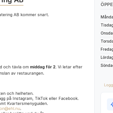
ÖPPE
tering AB kommer snart.
Månd
Tisda
Onsda
Torsd
Freda
Lörda
Sönda
ed och tävla om
middag för 2
. Vi letar efter
änslan av restaurangen.
Logg
en och helheten.
lägg på Instagram, TikTok eller Facebook.
amt Kvartersmenyguiden.
on@ehl.nu
.