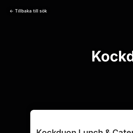
← Tillbaka till sök
Kockd
Kockduon Lunch & Cate