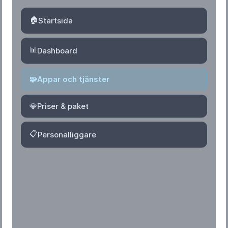
🏠
Startsida
📊
Dashboard
🧩
Appar och tjänster
💎
Priser & paket
📋
Personalliggare