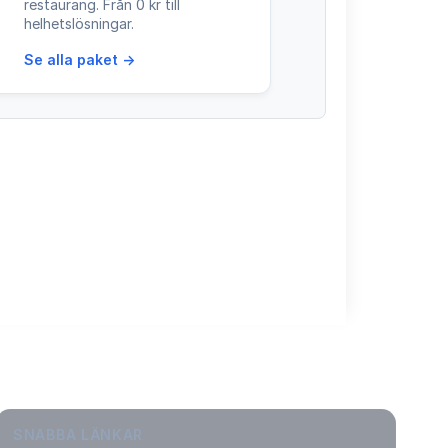
restaurang. Från 0 kr till
helhetslösningar.
Se alla paket →
SNABBA LÄNKAR