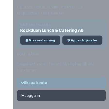
Upptäck restauranger, menyer och
erbjudanden i ditt kvarter.
VALD RESTAURANG
Kockduon Lunch & Catering AB
🏪 Visa restaurang
🧩 Appar & tjänster
KOM IGÅNG
Skapa ett konto för att få tillgång till alla
funktioner.
✨
Skapa konto
🔑
Logga in