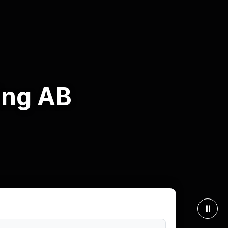
ing AB
⏸