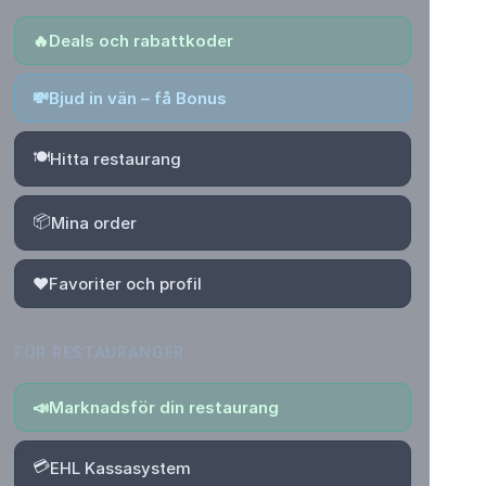
🔥
Deals och rabattkoder
💸
Bjud in vän – få Bonus
🍽️
Hitta restaurang
📦
Mina order
❤️
Favoriter och profil
FÖR RESTAURANGER
📣
Marknadsför din restaurang
💳
EHL Kassasystem