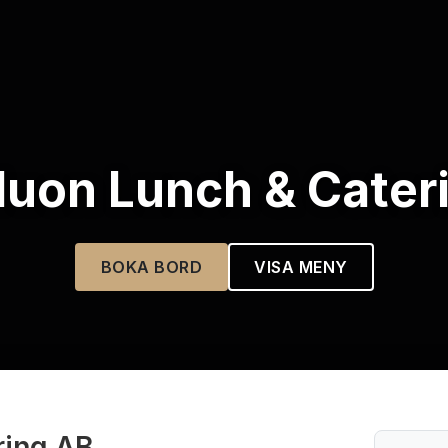
uon Lunch & Cater
BOKA BORD
VISA MENY
ring AB