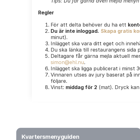
Tips: Du får gärna även mejla menyn e
Regler
För att delta behöver du ha ett
kont
Du är inte inloggad.
Skapa gratis kon
minut).
Inlägget ska vara ditt eget och innehå
Du ska länka till restaurangens sida
Deltagare får gärna mejla aktuell men
simon@ehl.nu
.
Inlägget ska ligga publicerat i minst 
Vinnaren utses av jury baserat på inn
följare.
Vinst:
middag för 2
(mat). Dryck kan 
Kvartersmenyguiden