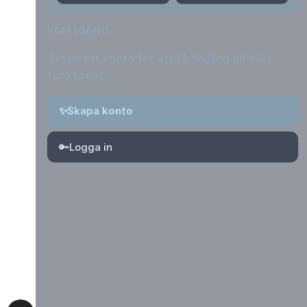
KOM IGÅNG
Skapa ett konto för att få tillgång till alla
funktioner.
✨
Skapa konto
🔑
Logga in