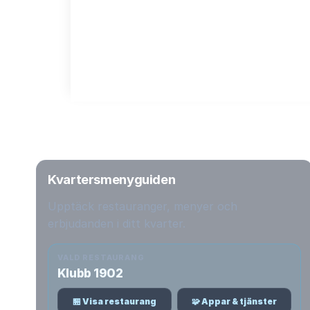
Kvartersmenyguiden
Upptäck restauranger, menyer och
erbjudanden i ditt kvarter.
VALD RESTAURANG
Klubb 1902
🏪 Visa restaurang
🧩 Appar & tjänster