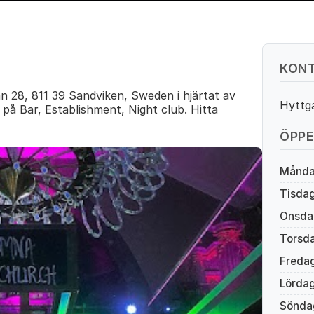
KONT
 28, 811 39 Sandviken, Sweden i hjärtat av
Hyttg
på Bar, Establishment, Night club. Hitta
ÖPPE
Månd
Tisda
Onsda
Torsd
Freda
Lörda
Sönda