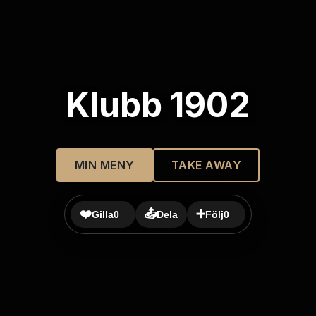
Klubb 1902
MIN MENY
TAKE AWAY
❤️
📤
➕
Gilla
0
Dela
Följ
0