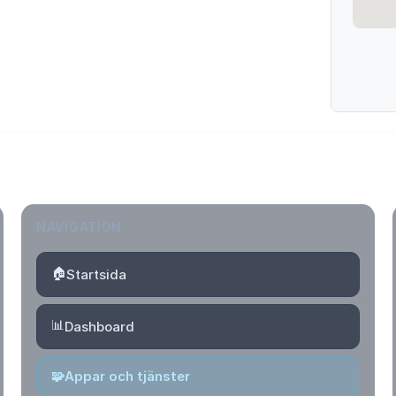
NAVIGATION
🏠
Startsida
📊
Dashboard
🧩
Appar och tjänster