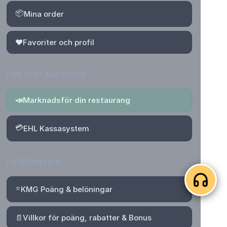
📦
Mina order
❤️
Favoriter och profil
FÖR RESTAURANGER
📣
Marknadsför din restaurang
💳
EHL Kassasystem
INFORMATION
⭐
KMG Poäng & belöningar
📄
Villkor för poäng, rabatter & Bonus