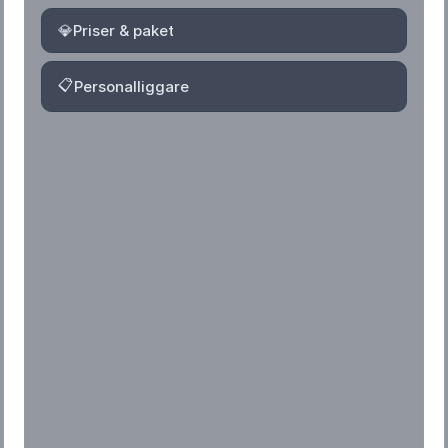
💎
Priser & paket
📋
Personalliggare