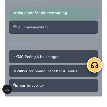
FÖR RESTAURANGER
📣
Marknadsför din restaurang
💳
EHL Kassasystem
INFORMATION
⭐
KMG Poäng & belöningar
📄
Villkor för poäng, rabatter & Bonus
🔒
Integritetspolicy
🌙