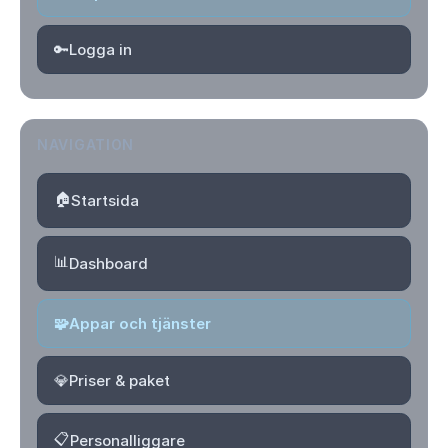
🔑
Logga in
NAVIGATION
🏠
Startsida
📊
Dashboard
🧩
Appar och tjänster
💎
Priser & paket
📋
Personalliggare