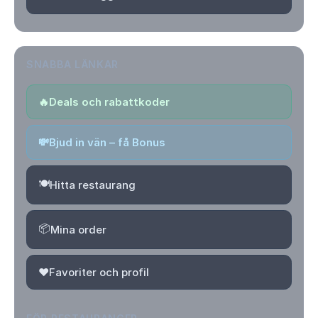
SNABBA LÄNKAR
🔥
Deals och rabattkoder
💸
Bjud in vän – få Bonus
🍽️
Hitta restaurang
📦
Mina order
❤️
Favoriter och profil