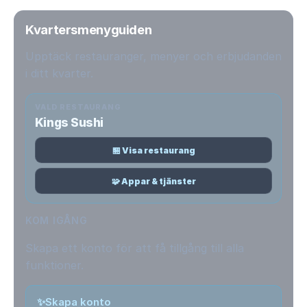
Kvartersmenyguiden
Upptäck restauranger, menyer och erbjudanden
i ditt kvarter.
VALD RESTAURANG
Kings Sushi
🏪 Visa restaurang
🧩 Appar & tjänster
KOM IGÅNG
Skapa ett konto för att få tillgång till alla
funktioner.
✨
Skapa konto