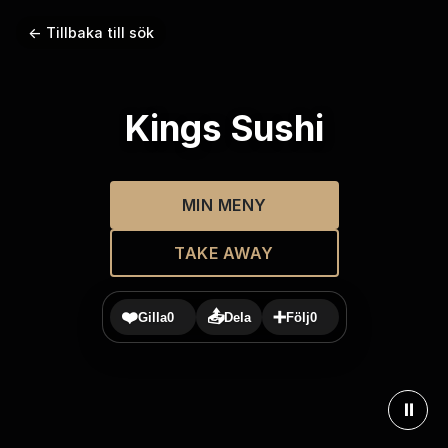
← Tillbaka till sök
Kings Sushi
MIN MENY
TAKE AWAY
❤️
📤
➕
Gilla
0
Dela
Följ
0
⏸