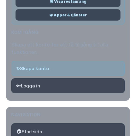
🏪 Visa restaurang
🧩 Appar & tjänster
KOM IGÅNG
Skapa ett konto för att få tillgång till alla
funktioner.
✨
Skapa konto
🔑
Logga in
NAVIGATION
🏠
Startsida