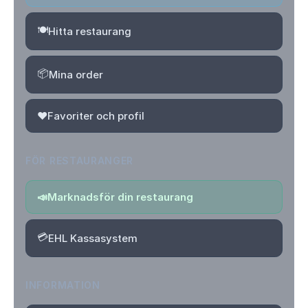
🍽️
Hitta restaurang
📦
Mina order
❤️
Favoriter och profil
FÖR RESTAURANGER
📣
Marknadsför din restaurang
💳
EHL Kassasystem
INFORMATION