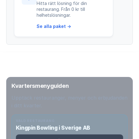
Hitta rätt lösning för din
restaurang. Från 0 kr till
helhetslösningar.
Se alla paket →
Kvartersmenyguiden
Upptäck restauranger, menyer och erbjudanden
i ditt kvarter.
VALD RESTAURANG
Kingpin Bowling i Sverige AB