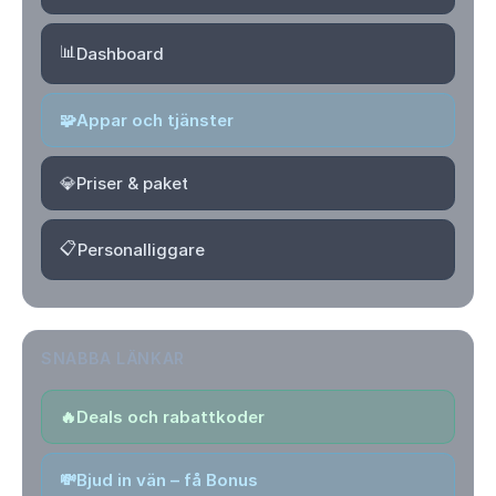
📊
Dashboard
🧩
Appar och tjänster
💎
Priser & paket
📋
Personalliggare
SNABBA LÄNKAR
🔥
Deals och rabattkoder
💸
Bjud in vän – få Bonus