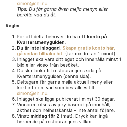
simon@ehl.nu
.
Tips: Du får gärna även mejla menyn eller
berätta vad du åt.
Regler
För att delta behöver du ha ett
konto på
Kvartersmenyguiden
.
Du är inte inloggad.
Skapa gratis konto här,
gå sedan tillbaka hit.
(tar mindre än 1 minut).
Inlägget ska vara ditt eget och innehålla minst 1
bild eller video från besöket.
Du ska länka till restaurangens sida på
Kvartersmenyguiden (denna sida).
Deltagare får gärna mejla aktuell meny eller
kort info om vad som beställdes till
simon@ehl.nu
.
Inlägget ska ligga publicerat i minst 30 dagar.
Vinnaren utses av jury baserat på innehåll,
äkthet och helhetskänsla – inte antal följare.
Vinst:
middag för 2
(mat). Dryck kan ingå
beroende på restaurangens villkor.