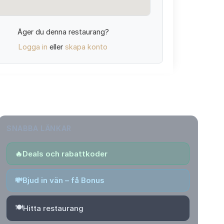
Äger du denna restaurang?
Logga in
eller
skapa konto
SNABBA LÄNKAR
🔥
Deals och rabattkoder
💸
Bjud in vän – få Bonus
🍽️
Hitta restaurang