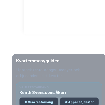
Kvartersmenyguiden
Upptäck restauranger, menyer och
erbjudanden i ditt kvarter.
VALD RESTAURANG
Kenth Svenssons Åkeri
🏪 Visa restaurang
🧩 Appar & tjänster