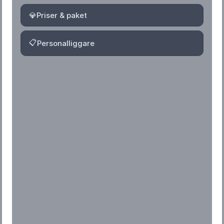
💎
Priser & paket
📋
Personalliggare