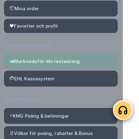
📦
Mina order
❤️
Favoriter och profil
FÖR RESTAURANGER
📣
Marknadsför din restaurang
💳
EHL Kassasystem
INFORMATION
⭐
KMG Poäng & belöningar
📄
Villkor för poäng, rabatter & Bonus