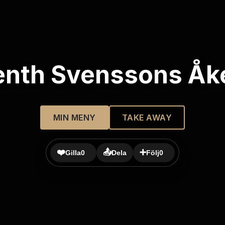
enth Svenssons Åke
MIN MENY
TAKE AWAY
❤️
📤
➕
Gilla
0
Dela
Följ
0