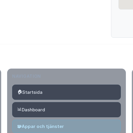
NAVIGATION
🏠
Startsida
📊
Dashboard
🧩
Appar och tjänster