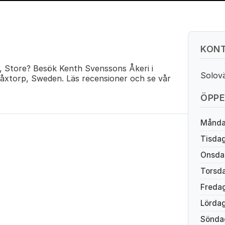
KONT
t, Store? Besök Kenth Svenssons Åkeri i
Solov
Våxtorp, Sweden. Läs recensioner och se vår
ÖPPE
Månd
Tisda
Onsda
Torsd
Freda
Lörda
Sönda