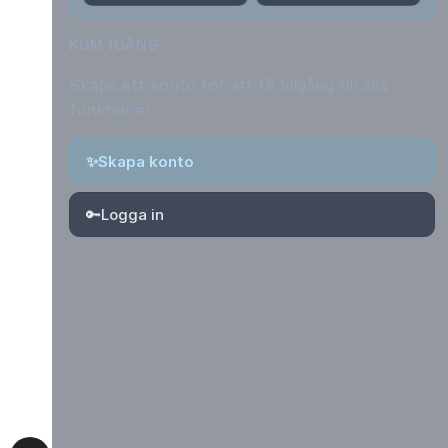
KOM IGÅNG
Skapa ett konto för att få tillgång till alla
funktioner.
✨
Skapa konto
🔑
Logga in