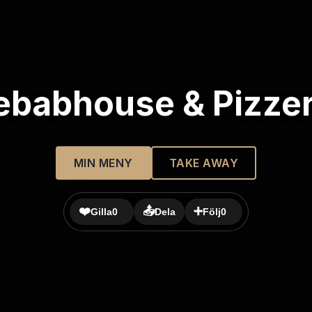
ebabhouse & Pizzer
MIN MENY
TAKE AWAY
❤️
📤
➕
Gilla
0
Dela
Följ
0