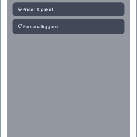
💎
Priser & paket
📋
Personalliggare