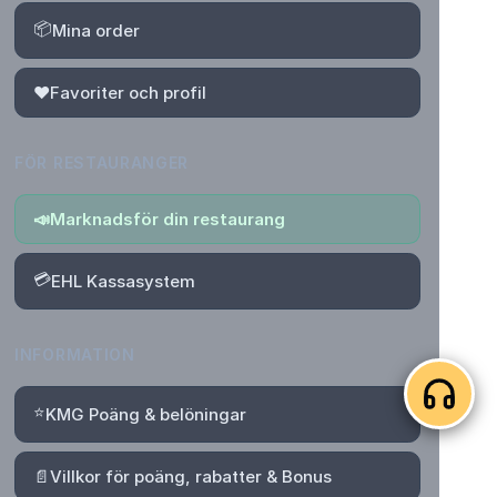
📦
Mina order
❤️
Favoriter och profil
FÖR RESTAURANGER
📣
Marknadsför din restaurang
💳
EHL Kassasystem
INFORMATION
⭐
KMG Poäng & belöningar
📄
Villkor för poäng, rabatter & Bonus