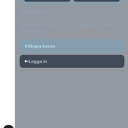
KOM IGÅNG
Skapa ett konto för att få tillgång till alla
funktioner.
✨
Skapa konto
🔑
Logga in