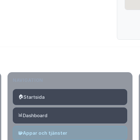
NAVIGATION
🏠
Startsida
📊
Dashboard
🧩
Appar och tjänster