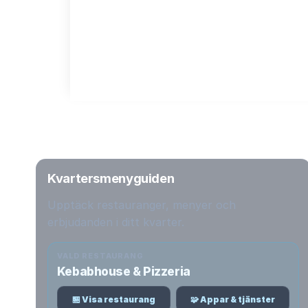
Kvartersmenyguiden
Upptäck restauranger, menyer och
erbjudanden i ditt kvarter.
VALD RESTAURANG
Kebabhouse & Pizzeria
🏪 Visa restaurang
🧩 Appar & tjänster