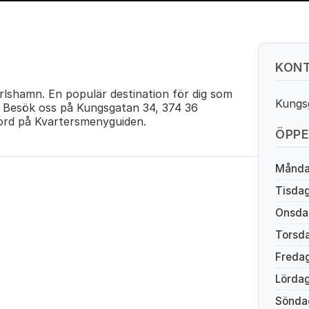
KONT
rlshamn. En populär destination för dig som
Kungs
t. Besök oss på Kungsgatan 34, 374 36
rd på Kvartersmenyguiden.
ÖPPE
Månd
Tisda
Onsda
Torsd
Freda
Lörda
Sönda