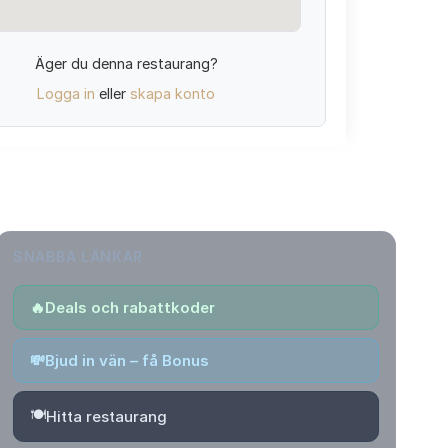
Äger du denna restaurang?
Logga in
eller
skapa konto
SNABBA LÄNKAR
🔥
Deals och rabattkoder
💸
Bjud in vän – få Bonus
🍽️
Hitta restaurang