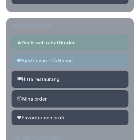
SNABBA LÄNKAR
🔥
Deals och rabattkoder
💸
Bjud in vän – få Bonus
🍽️
Hitta restaurang
📦
Mina order
❤️
Favoriter och profil
FÖR RESTAURANGER