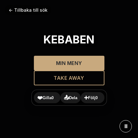
← Tillbaka till sök
KEBABEN
MIN MENY
TAKE AWAY
❤️
📤
➕
Gilla
0
Dela
Följ
0
⏸