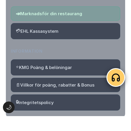
📣
Marknadsför din restaurang
💳
EHL Kassasystem
INFORMATION
⭐
KMG Poäng & belöningar
📄
Villkor för poäng, rabatter & Bonus
🔒
Integritetspolicy
🌙