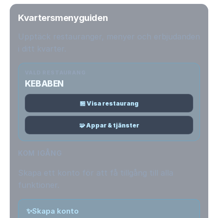
Kvartersmenyguiden
Upptäck restauranger, menyer och erbjudanden
i ditt kvarter.
VALD RESTAURANG
KEBABEN
🏪 Visa restaurang
🧩 Appar & tjänster
KOM IGÅNG
Skapa ett konto för att få tillgång till alla
funktioner.
✨
Skapa konto