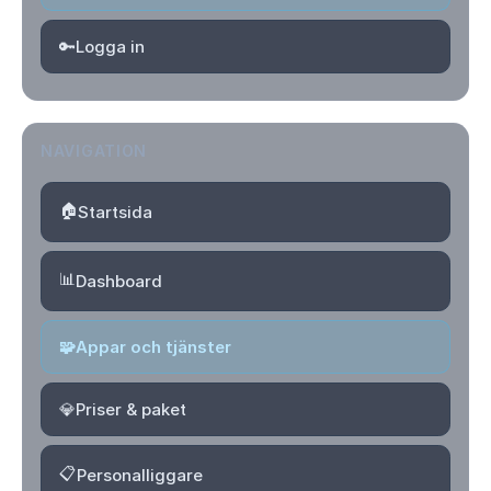
🔑
Logga in
NAVIGATION
🏠
Startsida
📊
Dashboard
🧩
Appar och tjänster
💎
Priser & paket
📋
Personalliggare