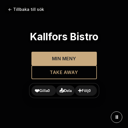
← Tillbaka till sök
Kallfors Bistro
MIN MENY
TAKE AWAY
❤️
📤
➕
Gilla
0
Dela
Följ
0
⏸