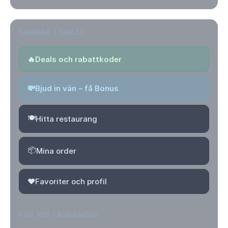
SNABBA LÄNKAR
🔥
Deals och rabattkoder
💸
Bjud in vän – få Bonus
🍽️
Hitta restaurang
📦
Mina order
❤️
Favoriter och profil
FÖR RESTAURANGER