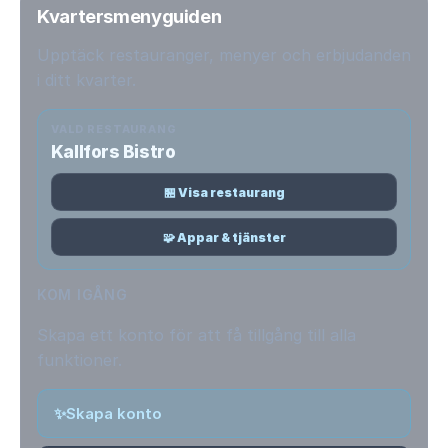
Kvartersmenyguiden
Upptäck restauranger, menyer och erbjudanden
i ditt kvarter.
VALD RESTAURANG
Kallfors Bistro
🏪 Visa restaurang
🧩 Appar & tjänster
KOM IGÅNG
Skapa ett konto för att få tillgång till alla
funktioner.
✨
Skapa konto