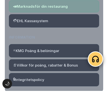
📣
Marknadsför din restaurang
💳
EHL Kassasystem
INFORMATION
⭐
KMG Poäng & belöningar
📄
Villkor för poäng, rabatter & Bonus
🔒
Integritetspolicy
🌙