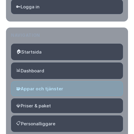
🔑
Logga in
NAVIGATION
🏠
Startsida
📊
Dashboard
🧩
Appar och tjänster
💎
Priser & paket
📋
Personalliggare