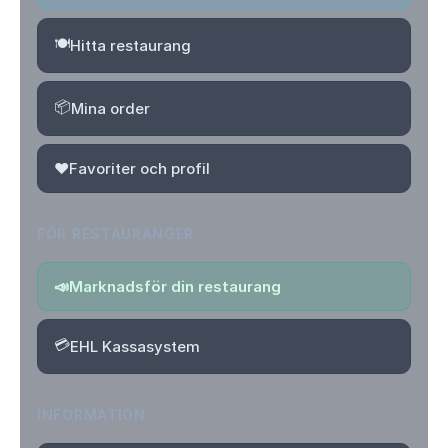
🍽️
Hitta restaurang
📦
Mina order
❤️
Favoriter och profil
FÖR RESTAURANGER
📣
Marknadsför din restaurang
💳
EHL Kassasystem
INFORMATION