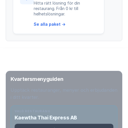
Hitta rätt lösning för din
restaurang. Från 0 kr till
helhetslösningar.
Se alla paket →
Kvartersmenyguiden
Upptäck restauranger, menyer och erbjudanden
i ditt kvarter.
VALD RESTAURANG
Kaewtha Thai Express AB