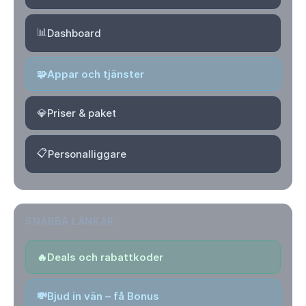
📊
Dashboard
🧩
Appar och tjänster
💎
Priser & paket
📋
Personalliggare
SNABBA LÄNKAR
🔥
Deals och rabattkoder
💸
Bjud in vän – få Bonus