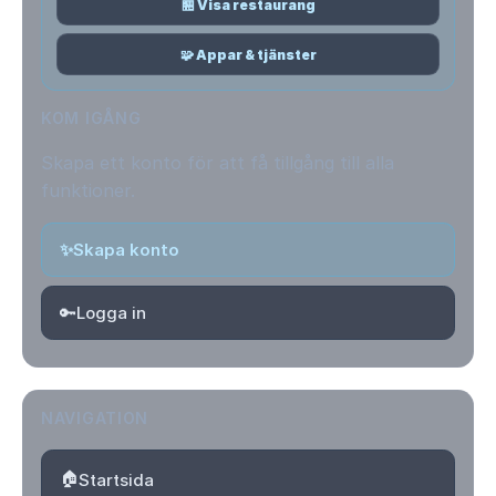
🏪 Visa restaurang
🧩 Appar & tjänster
KOM IGÅNG
Skapa ett konto för att få tillgång till alla
funktioner.
✨
Skapa konto
🔑
Logga in
NAVIGATION
🏠
Startsida