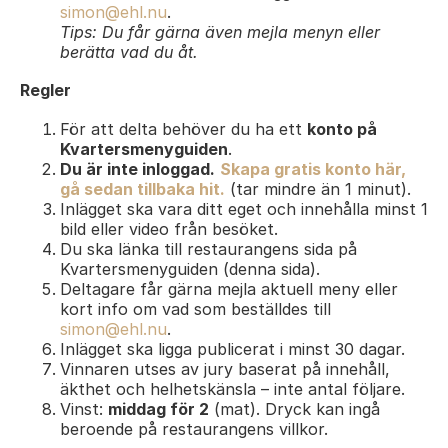
simon@ehl.nu
.
Tips: Du får gärna även mejla menyn eller
berätta vad du åt.
Regler
För att delta behöver du ha ett
konto på
Kvartersmenyguiden
.
Du är inte inloggad.
Skapa gratis konto här,
gå sedan tillbaka hit.
(tar mindre än 1 minut).
Inlägget ska vara ditt eget och innehålla minst 1
bild eller video från besöket.
Du ska länka till restaurangens sida på
Kvartersmenyguiden (denna sida).
Deltagare får gärna mejla aktuell meny eller
kort info om vad som beställdes till
simon@ehl.nu
.
Inlägget ska ligga publicerat i minst 30 dagar.
Vinnaren utses av jury baserat på innehåll,
äkthet och helhetskänsla – inte antal följare.
Vinst:
middag för 2
(mat). Dryck kan ingå
beroende på restaurangens villkor.