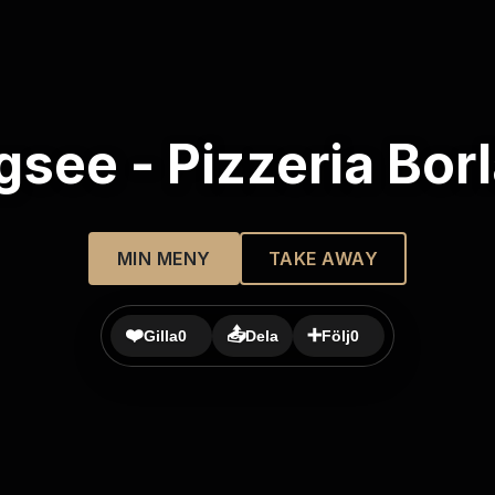
gsee - Pizzeria Bor
MIN MENY
TAKE AWAY
❤️
📤
➕
Gilla
0
Dela
Följ
0