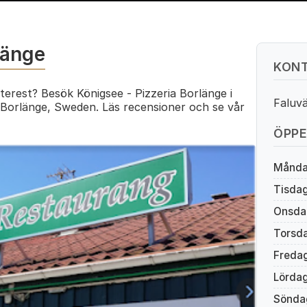
länge
KONT
terest? Besök Königsee - Pizzeria Borlänge i
Faluv
 Borlänge, Sweden. Läs recensioner och se vår
ÖPPE
Månd
Tisda
Onsda
Torsd
Freda
Lörda
Sönda