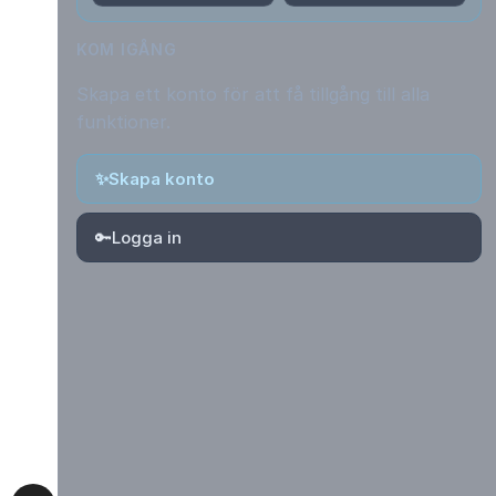
KOM IGÅNG
Skapa ett konto för att få tillgång till alla
funktioner.
✨
Skapa konto
🔑
Logga in