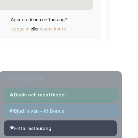
Äger du denna restaurang?
Logga in
eller
skapa konto
SNABBA LÄNKAR
🔥
Deals och rabattkoder
💸
Bjud in vän – få Bonus
🍽️
Hitta restaurang