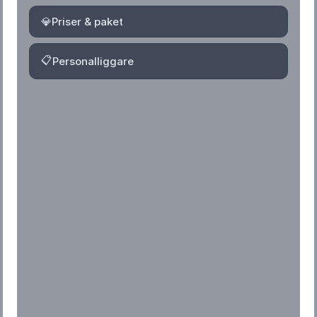
💎
Priser & paket
📋
Personalliggare