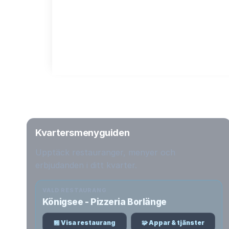
Kvartersmenyguiden
Upptäck restauranger, menyer och
erbjudanden i ditt kvarter.
VALD RESTAURANG
Königsee - Pizzeria Borlänge
🏪 Visa restaurang
🧩 Appar & tjänster