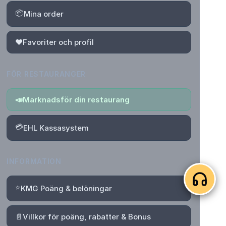
📦
Mina order
❤️
Favoriter och profil
FÖR RESTAURANGER
📣
Marknadsför din restaurang
💳
EHL Kassasystem
INFORMATION
⭐
KMG Poäng & belöningar
📄
Villkor för poäng, rabatter & Bonus