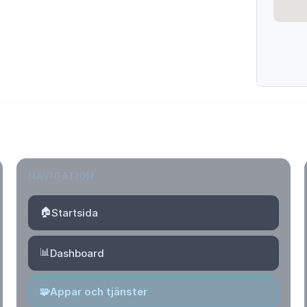
NAVIGATION
🏠
Startsida
📊
Dashboard
🧩
Appar och tjänster