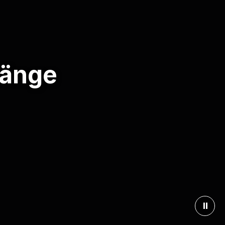
länge
⏸