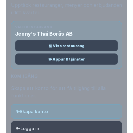
Upptäck restauranger, menyer och erbjudanden
i ditt kvarter.
VALD RESTAURANG
Jenny's Thai Borås AB
🏪 Visa restaurang
🧩 Appar & tjänster
KOM IGÅNG
Skapa ett konto för att få tillgång till alla
funktioner.
✨
Skapa konto
🔑
Logga in