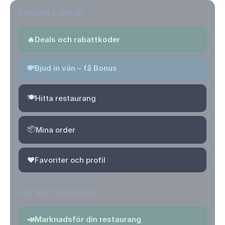
SNABBA LÄNKAR
🔥
Deals och rabattkoder
💸
Bjud in vän – få Bonus
🍽️
Hitta restaurang
📦
Mina order
❤️
Favoriter och profil
FÖR RESTAURANGER
📣
Marknadsför din restaurang