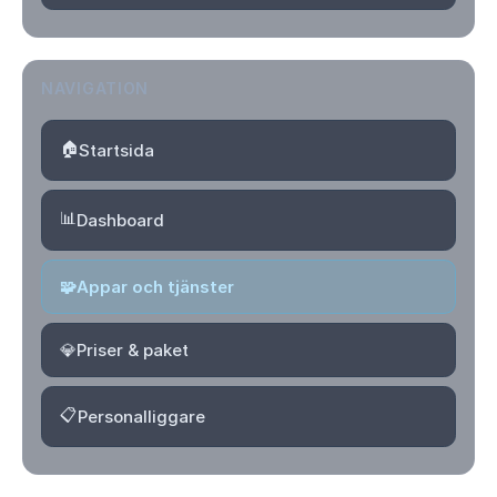
NAVIGATION
🏠
Startsida
📊
Dashboard
🧩
Appar och tjänster
💎
Priser & paket
📋
Personalliggare