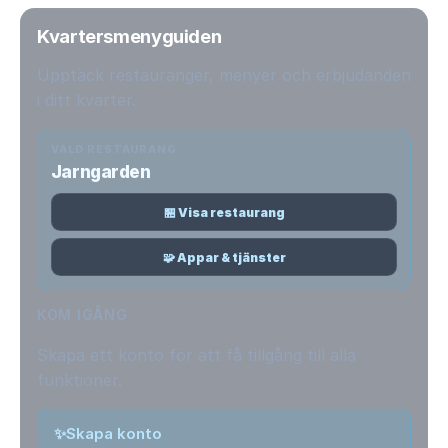
Kvartersmenyguiden
Upptäck restauranger, menyer och erbjudanden
i ditt kvarter.
VALD RESTAURANG
Jarngarden
🏪 Visa restaurang
🧩 Appar & tjänster
KOM IGÅNG
Skapa ett konto för att få tillgång till alla
funktioner.
✨
Skapa konto