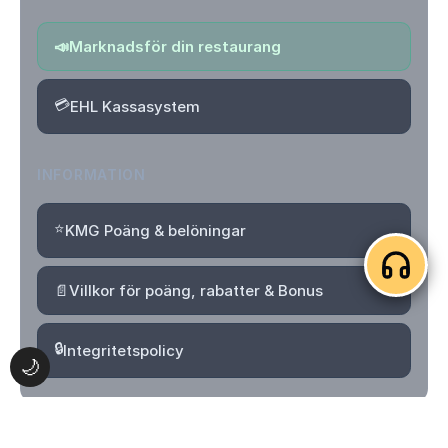
📣
Marknadsför din restaurang
💳
EHL Kassasystem
INFORMATION
⭐
KMG Poäng & belöningar
📄
Villkor för poäng, rabatter & Bonus
🔒
Integritetspolicy
🌙