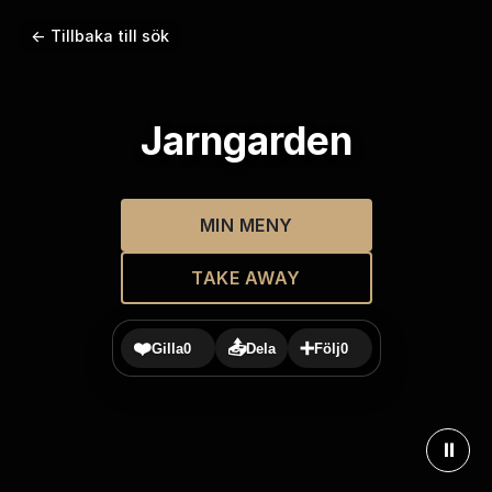
← Tillbaka till sök
Jarngarden
MIN MENY
TAKE AWAY
❤️
📤
➕
Gilla
0
Dela
Följ
0
⏸