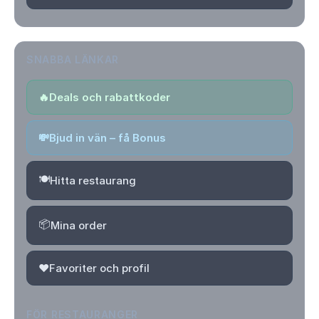
SNABBA LÄNKAR
🔥
Deals och rabattkoder
💸
Bjud in vän – få Bonus
🍽️
Hitta restaurang
📦
Mina order
❤️
Favoriter och profil
FÖR RESTAURANGER