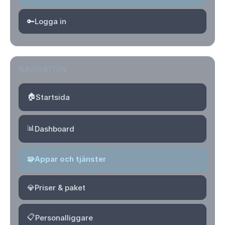
🔑
Logga in
NAVIGATION
🏠
Startsida
📊
Dashboard
🧩
Appar och tjänster
💎
Priser & paket
📋
Personalliggare