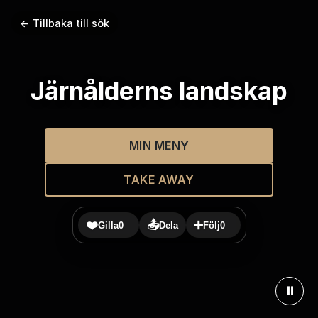
← Tillbaka till sök
Järnålderns landskap
MIN MENY
TAKE AWAY
❤️
📤
➕
Gilla
0
Dela
Följ
0
⏸