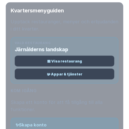
Kvartersmenyguiden
Upptäck restauranger, menyer och erbjudanden
i ditt kvarter.
VALD RESTAURANG
Järnålderns landskap
🏪 Visa restaurang
🧩 Appar & tjänster
KOM IGÅNG
Skapa ett konto för att få tillgång till alla
funktioner.
✨
Skapa konto