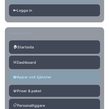
🔑
Logga in
NAVIGATION
🏠
Startsida
📊
Dashboard
🧩
Appar och tjänster
💎
Priser & paket
📋
Personalliggare