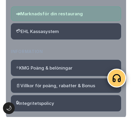
📣
Marknadsför din restaurang
💳
EHL Kassasystem
INFORMATION
⭐
KMG Poäng & belöningar
📄
Villkor för poäng, rabatter & Bonus
🔒
Integritetspolicy
🌙