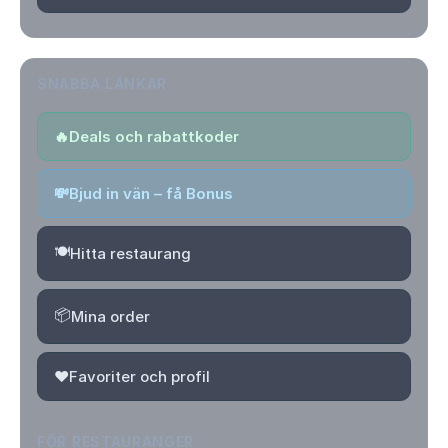
SNABBA LÄNKAR
🔥
Deals och rabattkoder
💸
Bjud in vän – få Bonus
🍽️
Hitta restaurang
📦
Mina order
❤️
Favoriter och profil
FÖR RESTAURANGER