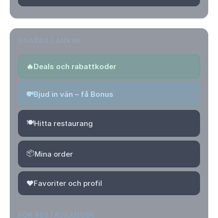
SNABBA LÄNKAR
🔥
Deals och rabattkoder
💸
Bjud in vän – få Bonus
🍽️
Hitta restaurang
📦
Mina order
❤️
Favoriter och profil
FÖR RESTAURANGER