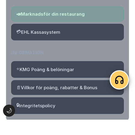
📣
Marknadsför din restaurang
💳
EHL Kassasystem
INFORMATION
⭐
KMG Poäng & belöningar
📄
Villkor för poäng, rabatter & Bonus
🔒
Integritetspolicy
🌙