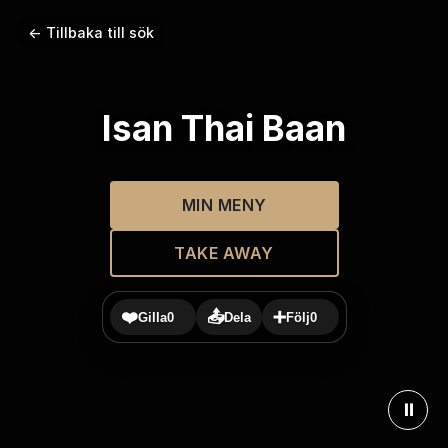
← Tillbaka till sök
Isan Thai Baan
MIN MENY
TAKE AWAY
❤️
📤
➕
Gilla
0
Dela
Följ
0
⏸