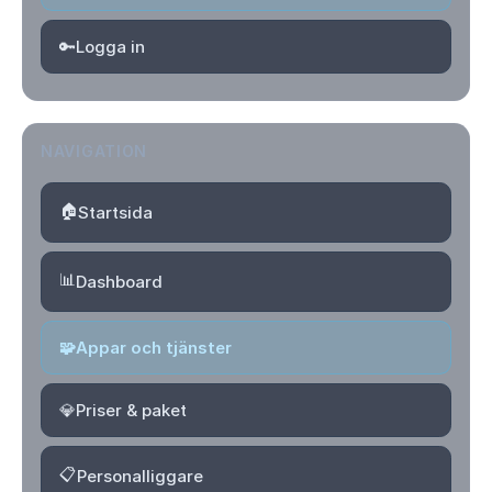
🔑
Logga in
NAVIGATION
🏠
Startsida
📊
Dashboard
🧩
Appar och tjänster
💎
Priser & paket
📋
Personalliggare