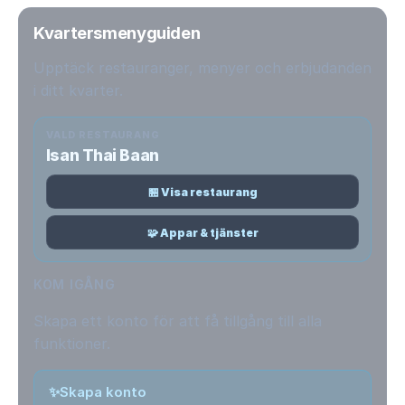
Kvartersmenyguiden
Upptäck restauranger, menyer och erbjudanden
i ditt kvarter.
VALD RESTAURANG
Isan Thai Baan
🏪 Visa restaurang
🧩 Appar & tjänster
KOM IGÅNG
Skapa ett konto för att få tillgång till alla
funktioner.
✨
Skapa konto