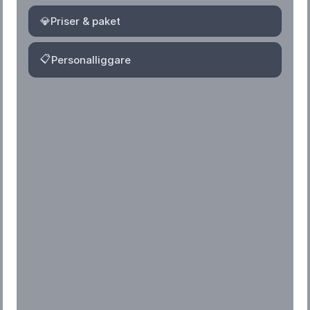
💎
Priser & paket
📋
Personalliggare