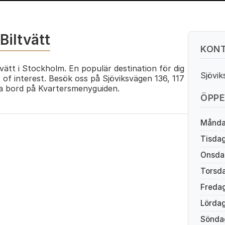
Biltvätt
KONT
vätt i Stockholm. En populär destination för dig
Sjövi
of interest. Besök oss på Sjöviksvägen 136, 117
 bord på Kvartersmenyguiden.
ÖPPE
Månd
Tisda
Onsda
Torsd
Freda
Lörda
Sönda