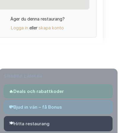
Äger du denna restaurang?
Logga in
eller
skapa konto
SNABBA LÄNKAR
🔥
Deals och rabattkoder
💸
Bjud in vän – få Bonus
🍽️
Hitta restaurang