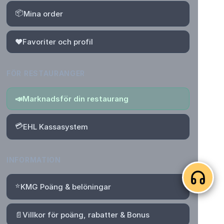
📦
Mina order
❤️
Favoriter och profil
FÖR RESTAURANGER
📣
Marknadsför din restaurang
💳
EHL Kassasystem
INFORMATION
⭐
KMG Poäng & belöningar
📄
Villkor för poäng, rabatter & Bonus