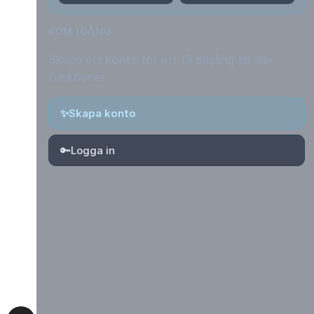
KOM IGÅNG
Skapa ett konto för att få tillgång till alla
funktioner.
✨
Skapa konto
🔑
Logga in