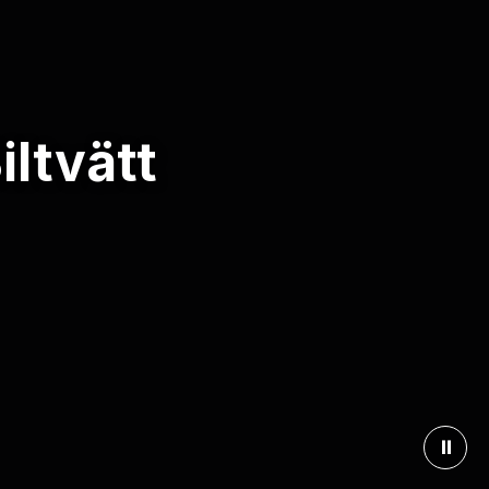
ltvätt
⏸