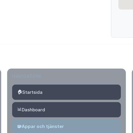
NAVIGATION
🏠
Startsida
📊
Dashboard
🧩
Appar och tjänster