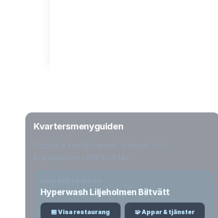
Kvartersmenyguiden
Upptäck restauranger, menyer och
erbjudanden i ditt kvarter.
VALD RESTAURANG
Hyperwash Liljeholmen Biltvätt
🏪 Visa restaurang
🧩 Appar & tjänster