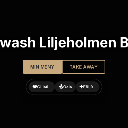
wash Liljeholmen Bi
MIN MENY
TAKE AWAY
❤️
📤
➕
Gilla
0
Dela
Följ
0