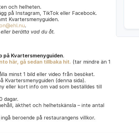
en och helheten.
lägg på Instagram, TikTok eller Facebook.
amt Kvartersmenyguiden.
on@ehl.nu
.
ller berätta vad du åt.
o på Kvartersmenyguiden
.
to här, gå sedan tillbaka hit.
(tar mindre än 1
lla minst 1 bild eller video från besöket.
 på Kvartersmenyguiden (denna sida).
y eller kort info om vad som beställdes till
30 dagar.
ehåll, äkthet och helhetskänsla – inte antal
ingå beroende på restaurangens villkor.