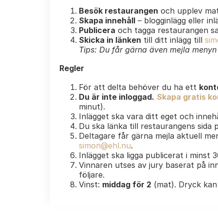
Besök restaurangen
och upplev mat
Skapa innehåll
– blogginlägg eller in
Publicera
och tagga restaurangen s
Skicka in länken
till ditt inlägg till
sim
Tips: Du får gärna även mejla menyn e
Regler
För att delta behöver du ha ett
kont
Du är inte inloggad.
Skapa gratis kon
minut).
Inlägget ska vara ditt eget och innehå
Du ska länka till restaurangens sida
Deltagare får gärna mejla aktuell men
simon@ehl.nu
.
Inlägget ska ligga publicerat i minst 
Vinnaren utses av jury baserat på inn
följare.
Vinst:
middag för 2
(mat). Dryck kan 