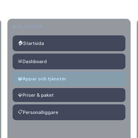
NAVIGATION
🏠
Startsida
📊
Dashboard
🧩
Appar och tjänster
💎
Priser & paket
📋
Personalliggare