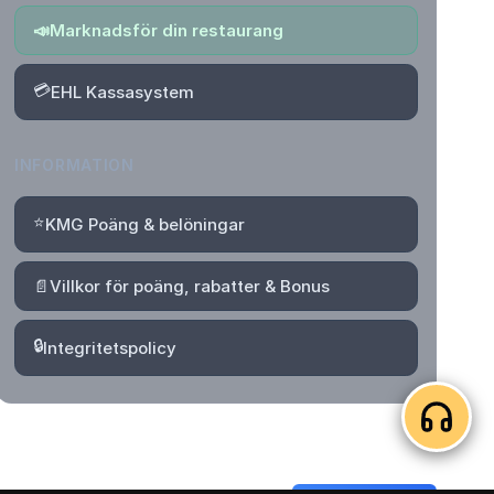
📣
Marknadsför din restaurang
💳
EHL Kassasystem
INFORMATION
⭐
KMG Poäng & belöningar
📄
Villkor för poäng, rabatter & Bonus
🔒
Integritetspolicy