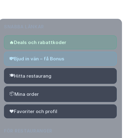
SNABBA LÄNKAR
🔥
Deals och rabattkoder
💸
Bjud in vän – få Bonus
🍽️
Hitta restaurang
📦
Mina order
❤️
Favoriter och profil
FÖR RESTAURANGER