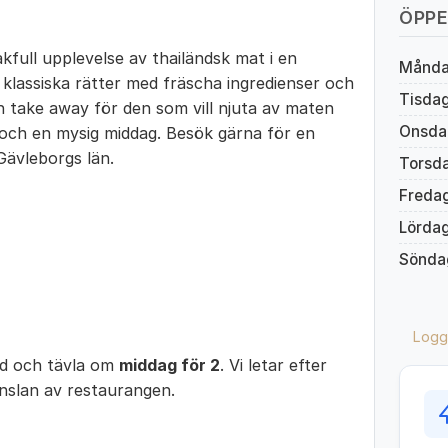
ÖPPE
kfull upplevelse av thailändsk mat i en
Månd
klassiska rätter med fräscha ingredienser och
Tisda
 take away för den som vill njuta av maten
Onsda
och en mysig middag. Besök gärna för en
 Gävleborgs län.
Torsd
Freda
Lörda
Sönda
Logg
ed och tävla om
middag för 2
. Vi letar efter
änslan av restaurangen.