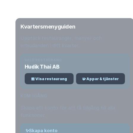
Kvartersmenyguiden
Upptäck restauranger, menyer och
erbjudanden i ditt kvarter.
VALD RESTAURANG
Hudik Thai AB
🏪 Visa restaurang
🧩 Appar & tjänster
KOM IGÅNG
Skapa ett konto för att få tillgång till alla
funktioner.
✨
Skapa konto