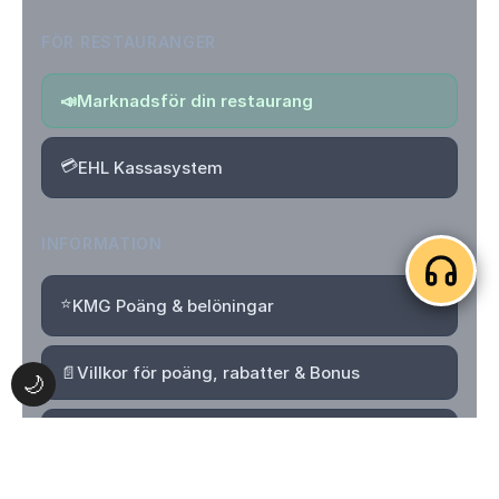
FÖR RESTAURANGER
📣
Marknadsför din restaurang
💳
EHL Kassasystem
INFORMATION
⭐
KMG Poäng & belöningar
📄
Villkor för poäng, rabatter & Bonus
🌙
🔒
Integritetspolicy