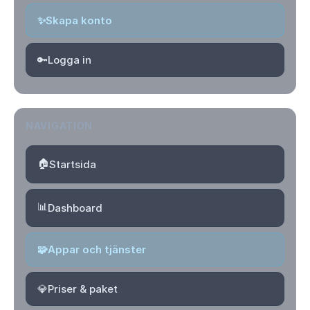
✨
Skapa konto
🔑
Logga in
NAVIGATION
🏠
Startsida
📊
Dashboard
🧩
Appar och tjänster
💎
Priser & paket