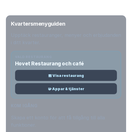
Kvartersmenyguiden
Upptäck restauranger, menyer och erbjudanden
i ditt kvarter.
VALD RESTAURANG
Hovet Restaurang och café
🏪 Visa restaurang
🧩 Appar & tjänster
KOM IGÅNG
Skapa ett konto för att få tillgång till alla
funktioner.