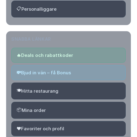
📋
Personalliggare
SNABBA LÄNKAR
🔥
Deals och rabattkoder
💸
Bjud in vän – få Bonus
🍽️
Hitta restaurang
📦
Mina order
❤️
Favoriter och profil