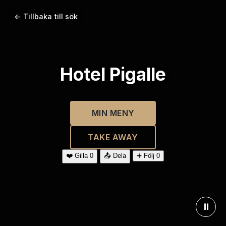
← Tillbaka till sök
Hotel Pigalle
MIN MENY
TAKE AWAY
❤️
Gilla
0
📤
Dela
➕
Följ
0
⏸