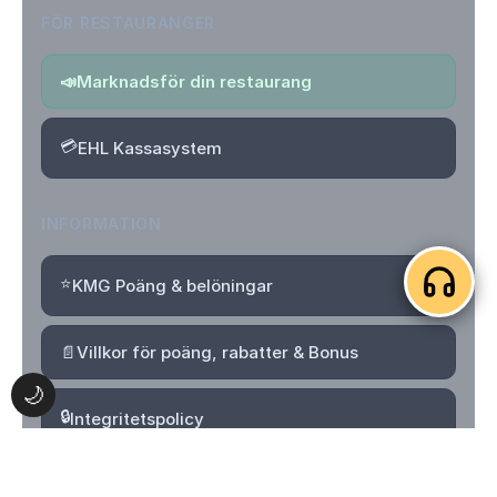
FÖR RESTAURANGER
📣
Marknadsför din restaurang
💳
EHL Kassasystem
INFORMATION
⭐
KMG Poäng & belöningar
📄
Villkor för poäng, rabatter & Bonus
🌙
🔒
Integritetspolicy