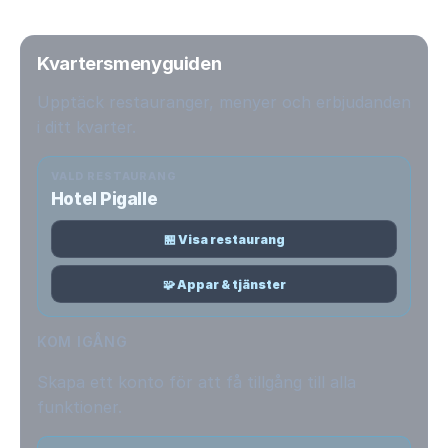
Kvartersmenyguiden
Upptäck restauranger, menyer och erbjudanden
i ditt kvarter.
VALD RESTAURANG
Hotel Pigalle
🏪 Visa restaurang
🧩 Appar & tjänster
KOM IGÅNG
Skapa ett konto för att få tillgång till alla
funktioner.