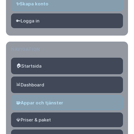
✨
Skapa konto
🔑
Logga in
NAVIGATION
🏠
Startsida
📊
Dashboard
🧩
Appar och tjänster
💎
Priser & paket