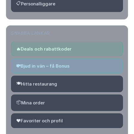
📋
Personalliggare
SNABBA LÄNKAR
🔥
Deals och rabattkoder
💸
Bjud in vän – få Bonus
🍽️
Hitta restaurang
📦
Mina order
❤️
Favoriter och profil