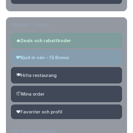
SNABBA LÄNKAR
🔥
Deals och rabattkoder
💸
Bjud in vän – få Bonus
🍽️
Hitta restaurang
📦
Mina order
❤️
Favoriter och profil
FÖR RESTAURANGER