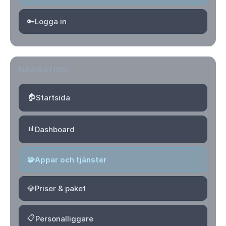
🔑
Logga in
NAVIGATION
🏠
Startsida
📊
Dashboard
🧩
Appar och tjänster
💎
Priser & paket
📋
Personalliggare