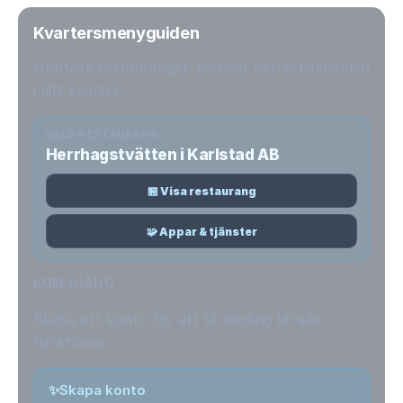
Kvartersmenyguiden
Upptäck restauranger, menyer och erbjudanden
i ditt kvarter.
VALD RESTAURANG
Herrhagstvätten i Karlstad AB
🏪 Visa restaurang
🧩 Appar & tjänster
KOM IGÅNG
Skapa ett konto för att få tillgång till alla
funktioner.
✨
Skapa konto