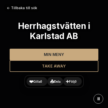
← Tillbaka till sök
Herrhagstvätten i
Karlstad AB
MIN MENY
TAKE AWAY
❤️
📤
➕
Gilla
0
Dela
Följ
0
⏸