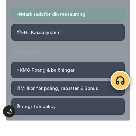
📣
Marknadsför din restaurang
💳
EHL Kassasystem
INFORMATION
⭐
KMG Poäng & belöningar
📄
Villkor för poäng, rabatter & Bonus
🔒
Integritetspolicy
🌙