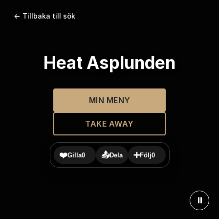
← Tillbaka till sök
Heat Asplunden
MIN MENY
TAKE AWAY
❤️
📤
➕
Gilla
0
Dela
Följ
0
⏸