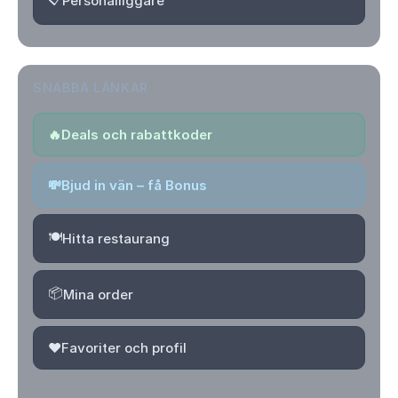
Personalliggare
SNABBA LÄNKAR
🔥
Deals och rabattkoder
💸
Bjud in vän – få Bonus
🍽️
Hitta restaurang
📦
Mina order
❤️
Favoriter och profil