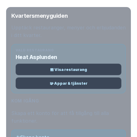
Kvartersmenyguiden
Upptäck restauranger, menyer och erbjudanden
i ditt kvarter.
VALD RESTAURANG
Heat Asplunden
🏪 Visa restaurang
🧩 Appar & tjänster
KOM IGÅNG
Skapa ett konto för att få tillgång till alla
funktioner.