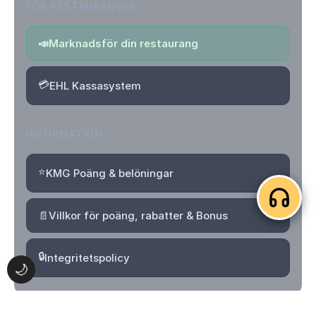
FÖR RESTAURANGER
📣
Marknadsför din restaurang
💳
EHL Kassasystem
INFORMATION
⭐
KMG Poäng & belöningar
📄
Villkor för poäng, rabatter & Bonus
🔒
Integritetspolicy
🌙