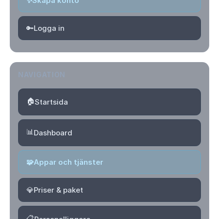
✨
Skapa konto
🔑
Logga in
NAVIGATION
🏠
Startsida
📊
Dashboard
🧩
Appar och tjänster
💎
Priser & paket
📋