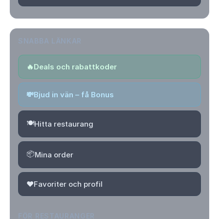
SNABBA LÄNKAR
🔥
Deals och rabattkoder
💸
Bjud in vän – få Bonus
🍽️
Hitta restaurang
📦
Mina order
❤️
Favoriter och profil
FÖR RESTAURANGER