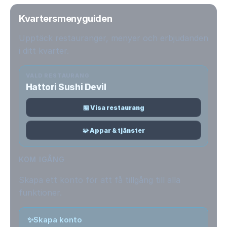
Kvartersmenyguiden
Upptäck restauranger, menyer och erbjudanden
i ditt kvarter.
VALD RESTAURANG
Hattori Sushi Devil
🏪 Visa restaurang
🧩 Appar & tjänster
KOM IGÅNG
Skapa ett konto för att få tillgång till alla
funktioner.
✨
Skapa konto