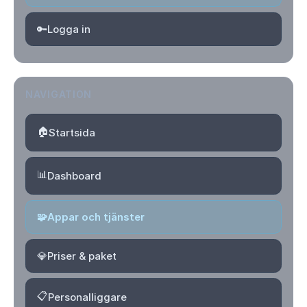
🔑
Logga in
NAVIGATION
🏠
Startsida
📊
Dashboard
🧩
Appar och tjänster
💎
Priser & paket
📋
Personalliggare