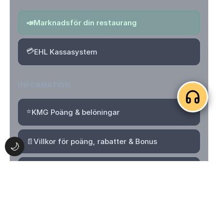
📣
Marknadsför din restaurang
💳
EHL Kassasystem
INFORMATION
⭐
KMG Poäng & belöningar
📄
Villkor för poäng, rabatter & Bonus
🌙
🔒
Integritetspolicy