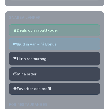
SNABBA LÄNKAR
🔥
Deals och rabattkoder
💸
Bjud in vän – få Bonus
🍽️
Hitta restaurang
📦
Mina order
❤️
Favoriter och profil
FÖR RESTAURANGER