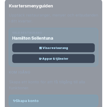
Kvartersmenyguiden
Upptäck restauranger, menyer och erbjudanden
i ditt kvarter.
VALD RESTAURANG
Hamilton Sollentuna
🏪 Visa restaurang
🧩 Appar & tjänster
KOM IGÅNG
Skapa ett konto för att få tillgång till alla
funktioner.
✨
Skapa konto