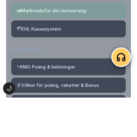
📣
Marknadsför din restaurang
💳
EHL Kassasystem
INFORMATION
⭐
KMG Poäng & belöningar
📄
Villkor för poäng, rabatter & Bonus
🌙
🔒
Integritetspolicy