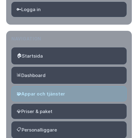
🔑
Logga in
NAVIGATION
🏠
Startsida
📊
Dashboard
🧩
Appar och tjänster
💎
Priser & paket
📋
Personalliggare